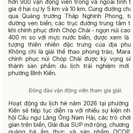
hơn 900 vận động viên trong và ngoài tỉnh 
gia ở hai cự ly 5 km và 10 km. Cung đường chạ
qua Quảng trường Tháp Nghinh Phong, tu
đường ven biển, các trục đường trung tâm t
khi chinh phục đỉnh Chóp Chài - ngọn núi cao
400 m so với mực nước biển, được xem là 
tượng thiên nhiên đặc trưng của địa phư
Không chỉ là giải thể thao phong trào, Mara
chinh phục núi Chóp Chài được kỳ vọng sẽ
thành sản phẩm du lịch trải nghiệm mới 
phường Bình Kiến.
Đông đảo vận động viên tham gia giải.
Hoạt động du lịch hè năm 2026 tại phường 
Kiến sẽ tiếp tục diễn ra với nhiều sự kiện nh
hội Cầu ngư Lăng Ông Nam Hải, các trò chơi
gian trên biển, Giải đua SUP mở rộng, chương t
quảng bá ẩm thực và sản phẩm OCOP 