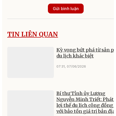
Gửi bình luận
TIN LIÊN QUAN
Kỳ vọng bứt phá từ sản 
du lịch khác biệt
07:31, 07/06/2026
Bí thư Tỉnh ủy Lương
Nguyễn Minh Triết: Phát
lợi thế du lịch cộng đồng
với bảo tồn giá trị bản địa