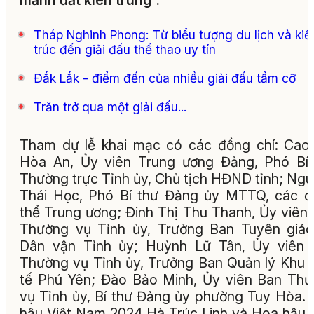
mảnh đất kiên trung”.
Tháp Nghinh Phong: Từ biểu tượng du lịch và kiế
trúc đến giải đấu thể thao uy tín
Đắk Lắk - điểm đến của nhiều giải đấu tầm cỡ
Trăn trở qua một giải đấu...
Tham dự lễ khai mạc có các đồng chí: Cao
Hòa An, Ủy viên Trung ương Đảng, Phó Bí
Thường trực Tỉnh ủy, Chủ tịch HĐND tỉnh; Ng
Thái Học, Phó Bí thư Đảng ủy MTTQ, các 
thể Trung ương; Đinh Thị Thu Thanh, Ủy viên
Thường vụ Tỉnh ủy, Trưởng Ban Tuyên giá
Dân vận Tỉnh ủy; Huỳnh Lữ Tân, Ủy viên 
Thường vụ Tỉnh ủy, Trưởng Ban Quản lý Khu 
tế Phú Yên; Đào Bảo Minh, Ủy viên Ban Th
vụ Tỉnh ủy, Bí thư Đảng ủy phường Tuy Hòa.
hậu Việt Nam 2024 Hà Trúc Linh và Hoa hậu