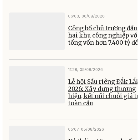
06:03, 06/08/2026
Công bố chủ trương đầu 
hai khu công nghiệp với
tổng vốn hơn 7.400 tỷ đ
11:28, 05/08/2026
Lễ hội Sầu riêng Đắk Lắk
2026: Xây dựng thương
hiệu, kết nối chuỗi giá tr
toàn cầu
05:07, 05/08/2026