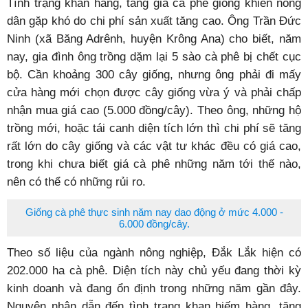
Tình trạng khan hàng, tăng giá cà phê giống khiến nông
dân gặp khó do chi phí sản xuất tăng cao. Ông Trần Đức
Ninh (xã Băng Adrênh, huyện Krông Ana) cho biết, năm
nay, gia đình ông trồng dặm lại 5 sào cà phê bị chết cục
bộ. Cần khoảng 300 cây giống, nhưng ông phải đi mấy
cửa hàng mới chọn được cây giống vừa ý và phải chấp
nhận mua giá cao (5.000 đồng/cây). Theo ông, những hộ
trồng mới, hoặc tái canh diện tích lớn thì chi phí sẽ tăng
rất lớn do cây giống và các vật tư khác đều có giá cao,
trong khi chưa biết giá cà phê những năm tới thế nào,
nên có thể có những rủi ro.
Giống cà phê thực sinh năm nay dao động ở mức 4.000 -
6.000 đồng/cây.
Theo số liệu của ngành nông nghiệp, Đắk Lắk hiện có
202.000 ha cà phê. Diện tích này chủ yếu đang thời kỳ
kinh doanh và đang ổn định trong những năm gần đây.
Nguyên nhân dẫn đến tình trạng khan hiếm hàng, tăng