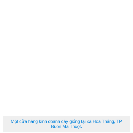
Một cửa hàng kinh doanh cây giống tại xã Hòa Thắng, TP.
Buôn Ma Thuột.