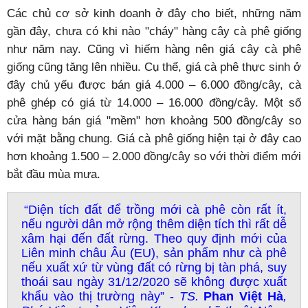
Các chủ cơ sở kinh doanh ở đây cho biết, những năm
gần đây, chưa có khi nào "cháy" hàng cây cà phê giống
như năm nay. Cũng vì hiếm hàng nên giá cây cà phê
giống cũng tăng lên nhiều. Cụ thể, giá cà phê thực sinh ở
đây chủ yếu được bán giá 4.000 – 6.000 đồng/cây, cà
phê ghép có giá từ 14.000 – 16.000 đồng/cây. Một số
cửa hàng bán giá "mềm" hơn khoảng 500 đồng/cây so
với mặt bằng chung. Giá cà phê giống hiện tại ở đây cao
hơn khoảng 1.500 – 2.000 đồng/cây so với thời điểm mới
bắt đầu mùa mưa.
“Diện tích đất để trồng mới cà phê còn rất ít,
nếu người dân mở rộng thêm diện tích thì rất dễ
xâm hại đến đất rừng. Theo quy định mới của
Liên minh châu Âu (EU), sản phẩm như cà phê
nếu xuất xứ từ vùng đất có rừng bị tàn phá, suy
thoái sau ngày 31/12/2020 sẽ không được xuất
khẩu vào thị trường này” -
TS.
Phan Việt Hà
,