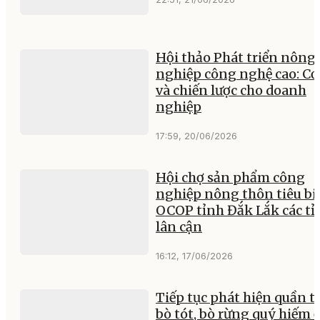
Hội thảo Phát triển nông
nghiệp công nghệ cao: Cơ
và chiến lược cho doanh
nghiệp
17:59, 20/06/2026
Hội chợ sản phẩm công
nghiệp nông thôn tiêu bi
OCOP tỉnh Đắk Lắk các tỉ
lân cận
16:12, 17/06/2026
Tiếp tục phát hiện quần t
bò tót, bò rừng quý hiếm 