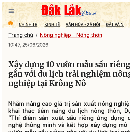
CHÍNH TRỊ
KINH TẾ
VĂN HÓA - XÃ HỘI
ĐẤT VÀ NGƯỜ
Trang chủ
Nông nghiệp - Nông thôn
10:47, 25/06/2026
Xây dựng 10 vườn mẫu sầu riêng
gắn với du lịch trải nghiệm nôn
nghiệp tại Krông Nô
Nhằm nâng cao giá trị sản xuất nông nghiệ
khai thác tiềm năng du lịch nông thôn, D
“Thí điểm sản xuất sầu riêng ứng dụng c
nghệ thông minh và kết hợp xây dựng mô 