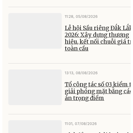
11:28, 05/08/2026
Lễ hội Sầu riêng Đắk Lắk
2026: Xây dựng thương
hiệu, kết nối chuỗi giá tr
toàn cầu
13:13, 08/08/2026
Tổ công tác số 03 kiểm t
giải phóng mặt bằng các
án trọng điểm
11:01, 07/08/2026