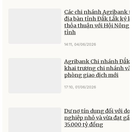
Các chi nhánh Agribank t
địa bàn tỉnh Đắk Lắk ký k
thỏa thuận với Hội Nông 
tỉnh
14:11, 04/06/2026
Agribank Chi nhánh Đắk 
khai trương chi nhánh và
phòng giao dịch mới
17:10, 01/06/2026
Dư nợ tín dụng đối với d
nghiệp nhỏ và vừa đạt gầ
35.000 tỷ đồng