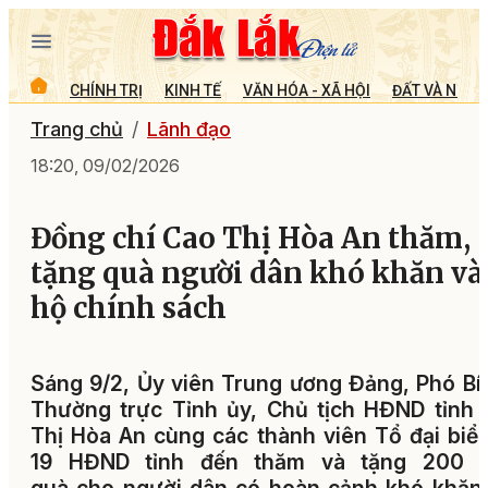
CHÍNH TRỊ
KINH TẾ
VĂN HÓA - XÃ HỘI
ĐẤT VÀ NGƯỜ
Trang chủ
Lãnh đạo
18:20, 09/02/2026
Đồng chí Cao Thị Hòa An thăm,
tặng quà người dân khó khăn và
hộ chính sách
Sáng 9/2, Ủy viên Trung ương Đảng, Phó Bí
Thường trực Tỉnh ủy, Chủ tịch HĐND tỉnh
Thị Hòa An cùng các thành viên Tổ đại biể
19 HĐND tỉnh đến thăm và tặng 200 s