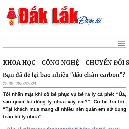
T
KHOA HỌC - CÔNG NGHỆ - CHUYỂN ĐỔI 
Bạn đã để lại bao nhiêu “dấu chân carbon”?
08:38, 26/02/2024
Tôi nhăn mặt khi cô bé phục vụ bê ra ly cà phê: “Ủa,
sao quán lại dùng ly nhựa vậy em?”. Cô bé trả lời:
“Tại khách mua mang đi nhiều nên quán em sử dụng
toàn bộ ly nhựa”.