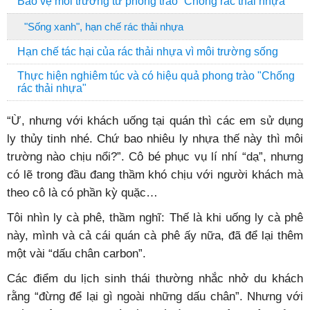
Bảo vệ môi trường từ phong trào “Chống rác thải nhựa”
"Sống xanh", hạn chế rác thải nhựa
Hạn chế tác hại của rác thải nhựa vì môi trường sống
Thực hiện nghiêm túc và có hiệu quả phong trào "Chống
rác thải nhựa"
“Ừ, nhưng với khách uống tại quán thì các em sử dụng
ly thủy tinh nhé. Chứ bao nhiêu ly nhựa thế này thì môi
trường nào chịu nổi?”. Cô bé phục vụ lí nhí “dạ”, nhưng
có lẽ trong đầu đang thầm khó chịu với người khách mà
theo cô là có phần kỳ quặc…
Tôi nhìn ly cà phê, thầm nghĩ: Thế là khi uống ly cà phê
này, mình và cả cái quán cà phê ấy nữa, đã để lại thêm
một vài “dấu chân carbon”.
Các điểm du lịch sinh thái thường nhắc nhở du khách
rằng “đừng để lại gì ngoài những dấu chân”. Nhưng với