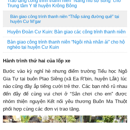
Trao tặng công trình thanh niên “Nâng niu sự sống” cho
Trung tâm Y tế huyện Krông Bông
Bàn giao công trình thanh niên “Thắp sáng đường quê” tại
huyện Cư M’gar
Huyện Đoàn Cư Kuin: Bàn giao các công trình thanh niên
Bàn giao công trình thanh niên “Ngôi nhà nhân ái” cho hộ
nghèo tại huyện Cư Kuin
Hành trình thứ hai của lốp xe
Bước vào kỳ nghỉ hè nhưng điểm trường Tiểu học Ngô
Gia Tự tại buôn Plao Siêng (xã Ea R’bin, huyện Lắk) lúc
nào cũng đầy ắp tiếng cười trẻ thơ. Các bạn nhỏ rủ nhau
đến đây để cùng vui chơi ở “Sân chơi cho em” được
nhóm thiện nguyện Kết nối yêu thương Buôn Ma Thuột
phối hợp cùng các đơn vị trao tặng.