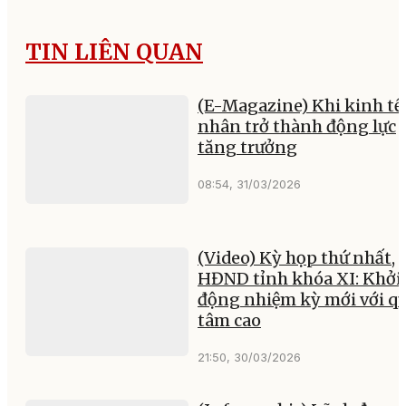
TIN LIÊN QUAN
(E-Magazine) Khi kinh tế
nhân trở thành động lực
tăng trưởng
08:54, 31/03/2026
(Video) Kỳ họp thứ nhất,
HĐND tỉnh khóa XI: Khởi
động nhiệm kỳ mới với q
tâm cao
21:50, 30/03/2026