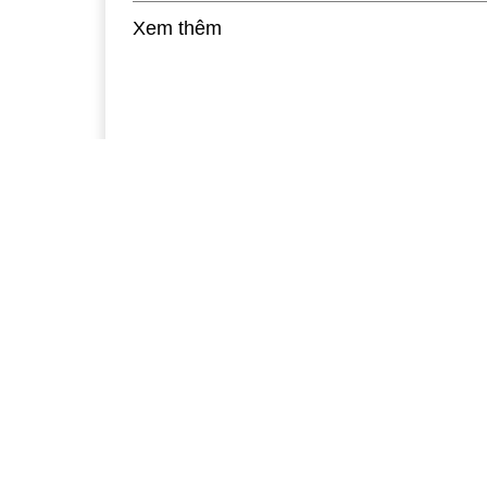
Xem thêm
Kế hoạch số 10699 của UBND tỉnh thực h
Nghị quyết 128 của Chính phủ:: Biện phá
dụng đối với hoạt động trong nhà, ngoài
trời; vận tải hành khách; kinh doanh dịc
21:32, 03/11/2021