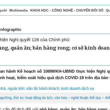
gười
Multimedia
KHOA HỌC - CÔNG NGHỆ - CHUYỂN ĐỔI SỐ
Qu
ọc báo in
Tòa soạn - Bạn đọc
Vấn Đề Bạn Đọc Quan Tâm
Infographic
hiện Nghị quyết 128 của Chính phủ:
àng, quán ăn; bán hàng rong; cơ sở kinh doan
ban hành Kế hoạch số 10699/KH-UBND thực hiện Nghị 
inh hoạt, kiểm soát hiệu quả dịch COVID-19 trên địa bàn 
hà, ngoài trời; vận tải hành khách; kinh doanh dịch vụ
ngưỡng, thờ tự; hoạt động du lịch, văn hóa – nghệ thuật; thể dục – thể
c cấp độ dịch đối với
nhà hàng, quán ăn; bán hàng rong; 