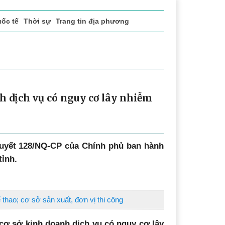
ốc tế
Thời sự
Trang tin địa phương
h dịch vụ có nguy cơ lây nhiễm
quyết 128/NQ-CP của Chính phủ ban hành
tỉnh.
 thao; cơ sở sản xuất, đơn vị thi công
cơ sở kinh doanh dịch vụ có nguy cơ lây