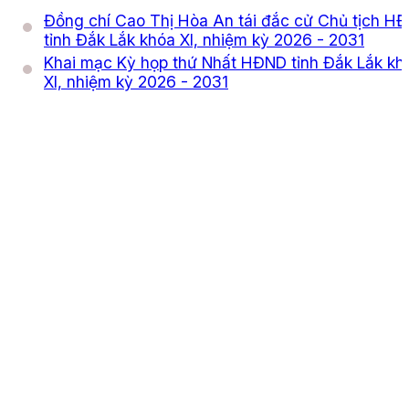
Đồng chí Cao Thị Hòa An tái đắc cử Chủ tịch H
tỉnh Đắk Lắk khóa XI, nhiệm kỳ 2026 - 2031
Khai mạc Kỳ họp thứ Nhất HĐND tỉnh Đắk Lắk kh
XI, nhiệm kỳ 2026 - 2031