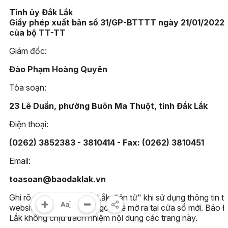
Tỉnh ủy Đắk Lắk
Giấy phép xuất bản số 31/GP-BTTTT ngày 21/01/2022
của bộ TT-TT
Giám đốc:
Đào Phạm Hoàng Quyên
Tòa soạn:
23 Lê Duẩn, phường Buôn Ma Thuột, tỉnh Đắk Lắk
Điện thoại:
(0262) 3852383 - 3810414 - Fax: (0262) 3810451
Email:
toasoan@baodaklak.vn
Ghi rõ nguồn "Báo Đắk Lắk điện tử" khi sử dụng thông tin t
website này. Các trang ngoài sẽ mở ra tại cửa sổ mới. Báo 
Lắk không chịu trách nhiệm nội dung các trang này.