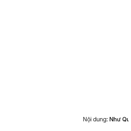
Nội dung:
Như Qu