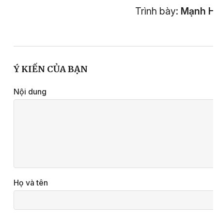
Trình bày:
Mạnh H
Ý KIẾN CỦA BẠN
Nội dung
Họ và tên