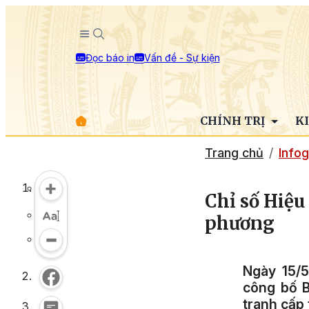
Đọc báo in
Vấn đề - Sự kiện
CHÍNH TRỊ
K
Trang chủ
Infog
Chỉ số Hiệu
phương
Ngày 15/5
công bố B
tranh cấp