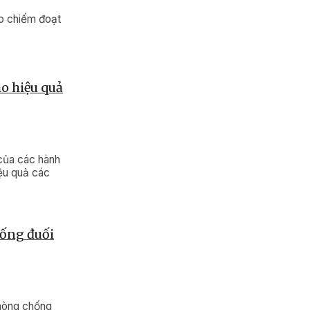
ảo chiếm đoạt
o hiệu quả
của các hành
ệu quả các
hống đuối
phòng chống