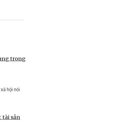
hung trong
xã hội nói
 tài sản