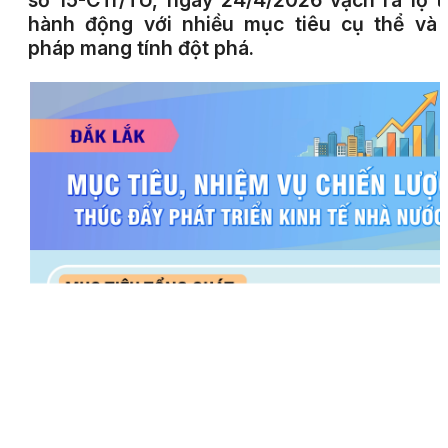
số 15-CTr/TU, ngày 24/4/2026 vạch ra lộ t
hành động với nhiều mục tiêu cụ thể và 
pháp mang tính đột phá.