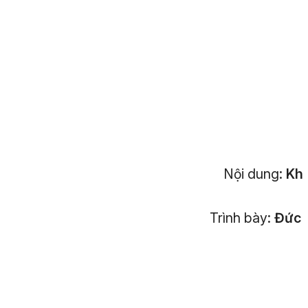
Nội dung:
Khả
Trình bày:
Đức 