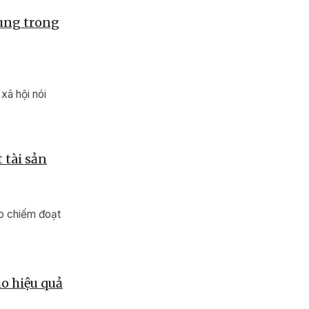
hung trong
xã hội nói
 tài sản
ảo chiếm đoạt
o hiệu quả