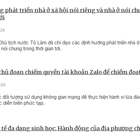
 phát triển nhà ở xã hội nói riêng và nhà ở nói c
ới
026
Chủ tịch nước Tô Lâm đã chỉ đạo các định hướng phát triển nhà ở 
 nói chung trong thời gian tới.
thủ đoạn chiếm quyền tài khoản Zalo để chiếm đoạt
026
c đối tượng sử dụng không gian mạng để thực hiện hành vi lừa đ
ục diễn biến phức tạp.
tế đa dạng sinh học: Hành động của địa phương ch