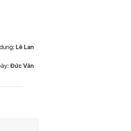
 dung:
Lê Lan
bày:
Đức Văn