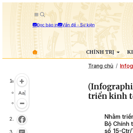
Đọc báo in
Vấn đề - Sự kiện
CHÍNH TRỊ
K
Trang chủ
Infog
(Infographi
triển kinh 
Nhằm triể
Bộ Chính t
số 15-Ctr