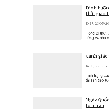
Định hướng
thời gian t
10:37, 23/05/2
Tổng Bí thư, 
riêng và nhà ở
Cảnh giác 
14:58, 22/05/2
Tình trạng cá
tài sản tiếp t
Ngày Quốc 
toàn cầu