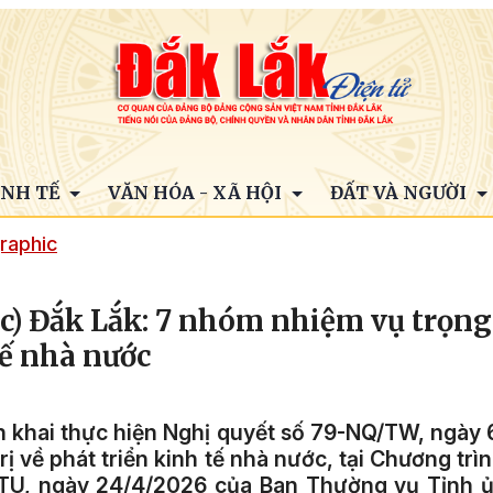
INH TẾ
VĂN HÓA - XÃ HỘI
ĐẤT VÀ NGƯỜI
raphic
c) Đắk Lắk: 7 nhóm nhiệm vụ trọng
tế nhà nước
n khai thực hiện Nghị quyết số 79-NQ/TW, ngày 
rị về phát triển kinh tế nhà nước, tại Chương tr
/TU, ngày 24/4/2026 của Ban Thường vụ Tỉnh ủ