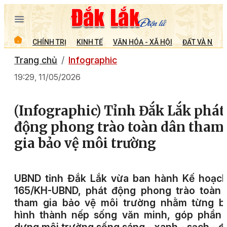
CHÍNH TRỊ
KINH TẾ
VĂN HÓA - XÃ HỘI
ĐẤT VÀ NGƯỜ
Trang chủ
Infographic
19:29, 11/05/2026
(Infographic) Tỉnh Đắk Lắk phát
động phong trào toàn dân tham
gia bảo vệ môi trường
UBND tỉnh Đắk Lắk vừa ban hành Kế hoạch
165/KH-UBND, phát động phong trào toàn 
tham gia bảo vệ môi trường nhằm từng b
hình thành nếp sống văn minh, góp phần 