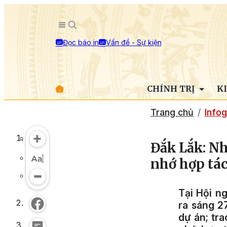
Đọc báo in
Vấn đề - Sự kiện
CHÍNH TRỊ
K
Trang chủ
Infog
Đắk Lắk: Nh
nhớ hợp tác
Tại
Hội ng
ra sáng 2
dự án; tra