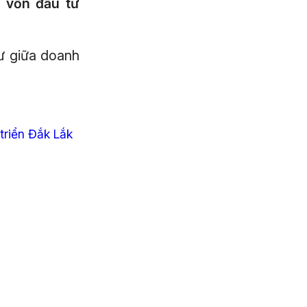
g vốn đầu tư
tư giữa doanh
triển Đắk Lắk