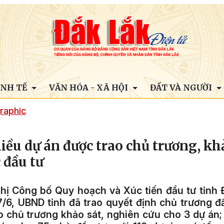
INH TẾ
VĂN HÓA - XÃ HỘI
ĐẤT VÀ NGƯỜI
raphic
iều dự án được trao chủ trương, khả
 đầu tư
hị Công bố Quy hoạch và Xúc tiến đầu tư tỉnh 
7/6,
UBND tỉnh đã trao quyết định chủ trương đ
o chủ trương khảo sát, nghiên cứu cho 3 dự án;