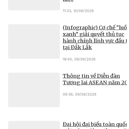
11:33, 10/06/2026
(Infographic) Cơ chế “luồ
xanh” giải quyết thủ tục
hành chính lĩnh vực đầu t
tại Đắk Lắk
18:45, 09/06/2026
Thông tin về Diễn đàn
Tương lai ASEAN năm 20
09:36, 09/06/2026
Đại hội đại biểu toàn quốc