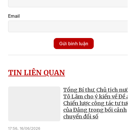
Email
Gửi bình luận
TIN LIÊN QUAN
Tổng Bí thư, Chủ tịch nướ
Tô Lâm cho ý kiến về Đề 
Chiến lược công tác tư tư
của Đảng trong bối cảnh
chuyển đổi số
17:56, 16/06/2026