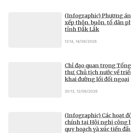
(Infographic) Phương án 
xếp thôn, buôn, tổ dân ph
tỉnh Đắk Lắk
13:14, 14/06/2026
Chỉ đạo quan trọng Tổng 
thư, Chủ tịch nước về triể
khai đường lối đối ngoại
20:13, 12/06/2026
(Infographic) Các hoạt đ
chính tại Hội nghị công b
quy hoạch và xúc tiến đầu