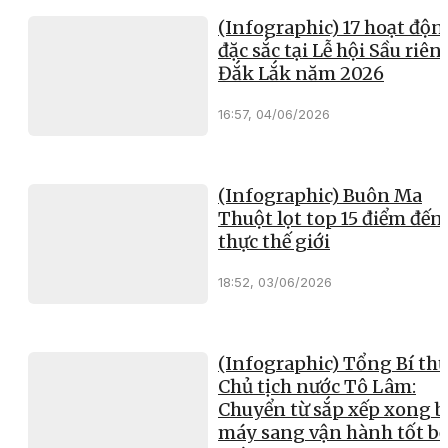
(Infographic) 17 hoạt độn
đặc sắc tại Lễ hội Sầu riên
Đắk Lắk năm 2026
16:57, 04/06/2026
(Infographic) Buôn Ma
Thuột lọt top 15 điểm đến
thực thế giới
18:52, 03/06/2026
(Infographic) Tổng Bí thư
Chủ tịch nước Tô Lâm:
Chuyển từ sắp xếp xong b
máy sang vận hành tốt b