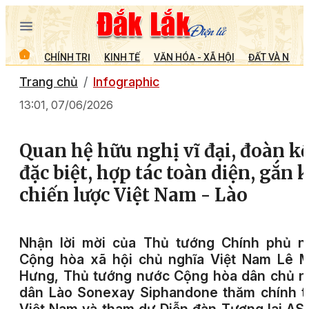
CHÍNH TRỊ
KINH TẾ
VĂN HÓA - XÃ HỘI
ĐẤT VÀ NGƯỜ
Trang chủ
Infographic
13:01, 07/06/2026
Quan hệ hữu nghị vĩ đại, đoàn kế
đặc biệt, hợp tác toàn diện, gắn 
chiến lược Việt Nam - Lào
Nhận lời mời của Thủ tướng Chính phủ n
Cộng hòa xã hội chủ nghĩa Việt Nam Lê M
Hưng, Thủ tướng nước Cộng hòa dân chủ n
dân Lào Sonexay Siphandone thăm chính t