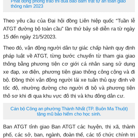
Phát động phong trào thi đua bảo đảm trật tự an toàn giao
thông năm 2023
Theo yêu cầu của Đại hội đồng Liên hiệp quốc “Tuần lễ
ATGT đường bộ toàn cầu” lần thứ bảy sẽ diễn ra từ ngày
15 đến ngày 21/5/2023.
Theo đó, vận động người dân tự giác chấp hành quy định
pháp luật về ATGT, từng bước chuyển từ tham gia giao
thông bằng phương tiện cơ giới cá nhân sang sử dụng
xe đạp, xe điện, phương tiện giao thông công cộng và đi
bộ. Đồng thời vận động người lái xe tuân thủ quy định về
tốc độ, nhường đường cho người đi bộ và phương tiện
thô sơ khi đi qua khu vực đô thị và khu đông dân cư.
Cán bộ Công an phường Thành Nhất (TP. Buôn Ma Thuột)
tặng mũ bảo hiểm cho học sinh.
Ban ATGT tỉnh giao Ban ATGT các huyện, thị xã, thành
phố, các sở, ban, ngành, đoàn thể, các tổ chức chính trị