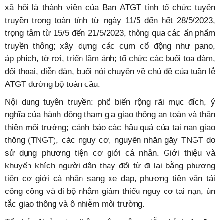
xã hội là thành viên của Ban ATGT tỉnh tổ chức tuyên
truyền trong toàn tỉnh từ ngày 11/5 đến hết 28/5/2023,
trọng tâm từ 15/5 đến 21/5/2023, thông qua các ấn phẩm
truyền thông; xây dựng các cụm cổ động như pano,
áp phích, tờ rơi, triển lãm ảnh; tổ chức các buổi tọa đàm,
đối thoại, diễn đàn, buổi nói chuyện về chủ đề của tuần lễ
ATGT đường bộ toàn cầu.
Nội dung tuyên truyền: phổ biến rộng rãi mục đích, ý
nghĩa của hành động tham gia giao thông an toàn và thân
thiện môi trường; cảnh báo các hậu quả của tai nạn giao
thông (TNGT), các nguy cơ, nguyên nhân gây TNGT do
sử dụng phương tiện cơ giới cá nhân. Giới thiệu và
khuyến khích người dân thay đổi từ đi lại bằng phương
tiện cơ giới cá nhân sang xe đạp, phương tiện vận tải
công công và đi bộ nhằm giảm thiểu nguy cơ tai nạn, ùn
tắc giao thông và ô nhiễm môi trường.