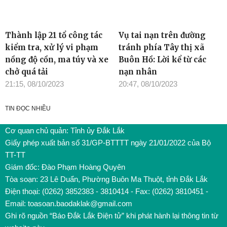
Thành lập 21 tổ công tác
Vụ tai nạn trên đường
kiểm tra, xử lý vi phạm
tránh phía Tây thị xã
nồng độ cồn, ma túy và xe
Buôn Hồ: Lời kể từ các
chở quá tải
nạn nhân
21:15, 08/10/2023
20:47, 08/10/2023
TIN ĐỌC NHIỀU
Cơ quan chủ quản: Tỉnh ủy Đắk Lắk
Giấy phép xuất bản số 31/GP-BTTTT ngày 21/01/2022 của Bộ
TT-TT
Giám đốc: Đào Phạm Hoàng Quyên
Tòa soạn: 23 Lê Duẩn, Phường Buôn Ma Thuột, tỉnh Đắk Lắk
Điện thoại: (0262) 3852383 - 3810414 - Fax: (0262) 3810451 -
Email: toasoan.baodaklak@gmail.com
Ghi rõ nguồn “Báo Đắk Lắk Điện tử” khi phát hành lại thông tin từ