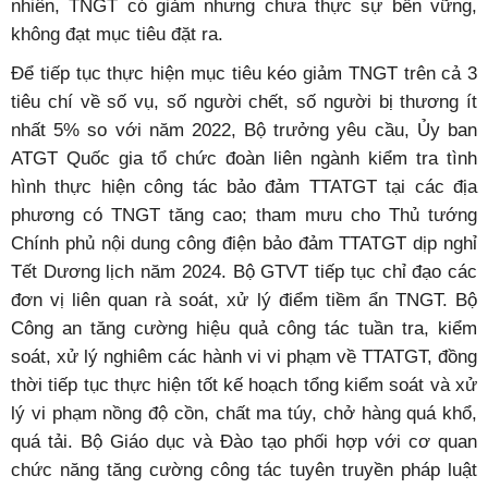
nhiên, TNGT có giảm nhưng chưa thực sự bền vững,
không đạt mục tiêu đặt ra.
Để tiếp tục thực hiện mục tiêu kéo giảm TNGT trên cả 3
tiêu chí về số vụ, số người chết, số người bị thương ít
nhất 5% so với năm 2022, Bộ trưởng yêu cầu, Ủy ban
ATGT Quốc gia tổ chức đoàn liên ngành kiểm tra tình
hình thực hiện công tác bảo đảm TTATGT tại các địa
phương có TNGT tăng cao; tham mưu cho Thủ tướng
Chính phủ nội dung công điện bảo đảm TTATGT dịp nghỉ
Tết Dương lịch năm 2024. Bộ GTVT tiếp tục chỉ đạo các
đơn vị liên quan rà soát, xử lý điểm tiềm ẩn TNGT. Bộ
Công an tăng cường hiệu quả công tác tuần tra, kiểm
soát, xử lý nghiêm các hành vi vi phạm về TTATGT, đồng
thời tiếp tục thực hiện tốt kế hoạch tổng kiểm soát và xử
lý vi phạm nồng độ cồn, chất ma túy, chở hàng quá khổ,
quá tải. Bộ Giáo dục và Đào tạo phối hợp với cơ quan
chức năng tăng cường công tác tuyên truyền pháp luật