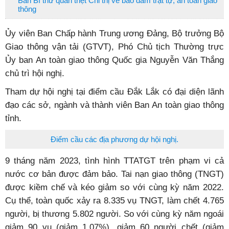
Ban Bí thư quán triệt Chỉ thị về bảo đảm trật tự, an toàn giao
thông
Ủy viên Ban Chấp hành Trung ương Đảng, Bộ trưởng Bộ
Giao thông vận tải (GTVT), Phó Chủ tịch Thường trực
Ủy ban An toàn giao thông Quốc gia Nguyễn Văn Thắng
chủ trì hội nghị.
Tham dự hội nghị tại điểm cầu Đắk Lắk có đại diện lãnh
đạo các sở, ngành và thành viên Ban An toàn giao thông
tỉnh.
Điểm cầu các địa phương dự hội nghị.
9 tháng năm 2023, tình hình TTATGT trên phạm vi cả
nước cơ bản được đảm bảo. Tai nạn giao thông (TNGT)
được kiềm chế và kéo giảm so với cùng kỳ năm 2022.
Cụ thể, toàn quốc xảy ra 8.335 vụ TNGT, làm chết 4.765
người, bị thương 5.802 người. So với cùng kỳ năm ngoái
giảm 90 vụ (giảm 1,07%), giảm 60 người chết (giảm