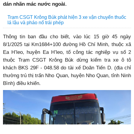
dán nhãn mác nước ngoài.
Trạm CSGT Krông Búk phát hiện 3 xe vận chuyển thuốc
lá lậu và pháo nổ trái phép
Thông tin ban đầu cho biết, vào lúc 15 giờ 45 ngày
8/1/2025 tại Km1684+100 đường Hồ Chí Minh, thuộc xã
Ea H’leo, huyện Ea H’leo, tổ công tác nghiệp vụ số 2
thuộc Trạm CSGT Krông Búk dừng kiểm tra xe ô tô
khách BKS 29F - 048.58 do tài xế Doãn Tiến D. (địa chỉ
thường trú thị trấn Nho Quan, huyện Nho Quan, tỉnh Ninh
Bình) điều khiển.