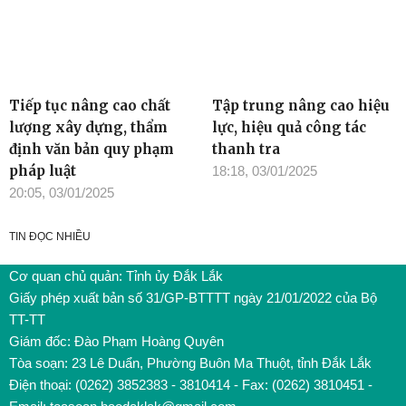
Tiếp tục nâng cao chất
Tập trung nâng cao hiệu
lượng xây dựng, thẩm
lực, hiệu quả công tác
định văn bản quy phạm
thanh tra
pháp luật
18:18, 03/01/2025
20:05, 03/01/2025
TIN ĐỌC NHIỀU
Cơ quan chủ quản: Tỉnh ủy Đắk Lắk
Giấy phép xuất bản số 31/GP-BTTTT ngày 21/01/2022 của Bộ
TT-TT
Giám đốc: Đào Phạm Hoàng Quyên
Tòa soạn: 23 Lê Duẩn, Phường Buôn Ma Thuột, tỉnh Đắk Lắk
Điện thoại: (0262) 3852383 - 3810414 - Fax: (0262) 3810451 -