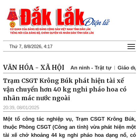
T
Thứ 7, 8/8/2026, 4:17
VĂN HÓA - XÃ HỘI
An ninh - Trật tự
Giáo dụ
Trạm CSGT Krông Búk phát hiện tài xế
vận chuyển hơn 40 kg nghi pháo hoa có
nhãn mác nước ngoài
20:39, 08/01/2025
Một tổ công tác nghiệp vụ, Trạm CSGT Krông Búk,
thuộc Phòng CSGT (Công an tỉnh) vừa phát hiện một
tài xế chở khoảng 44 kg nghi pháo hoa dạng nổ, có