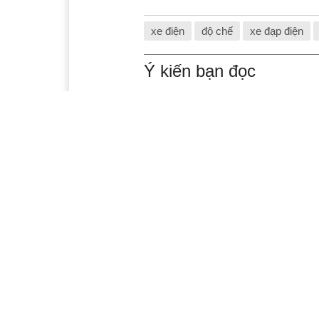
xe điện
độ chế
xe đạp điện
Ý kiến bạn đọc
Xem thêm