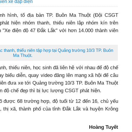
hiển xe đạp điện
ình hình, tổ địa bàn TP. Buôn Ma Thuột (Đội CSGT
át hiện nhóm thanh, thiếu niên lập nhóm kín trên
"Xe điện độ 47 Đắk Lắk" với hơn 14.000 thành viên
 thanh, thiếu niên tập hợp tại Quảng trường 10/3 TP. Buôn
Ma Thuột.
h, thiếu niên, học sinh đã liên hệ với nhau để độ chế
y biểu diễn, quay video đăng lên mạng xã hội để câu
u niên đưa xe tới Quảng trường 10/3 TP. Buôn Ma Thuột
ện độ chế đẹp thì bị lực lượng CSGT phát hiện.
õ được 68 trường hợp, độ tuổi từ 12 đến 16, chủ yếu
, thị xã, thành phố của tỉnh Đắk Lắk và huyện Krông
Hoàng Tuyết