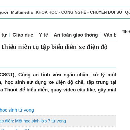
gười
Multimedia
KHOA HỌC - CÔNG NGHỆ - CHUYỂN ĐỔI SỐ
Qu
ọc báo in
Tòa soạn - Bạn đọc
Vấn Đề Bạn Đọc Quan Tâm
TIN
 tự
Giáo dục
Y tế
An toàn giao thông
Văn bản luậ
hiếu niên tụ tập biểu diễn xe điện độ
CSGT), Công an tỉnh vừa ngăn chặn, xử lý một
, học sinh sử dụng xe điện độ chế, tập trung tại
 Thuột để biểu diễn, quay video câu like, gây mất
 học sinh tử vong
 điện: Một học sinh lớp 7 tử vong