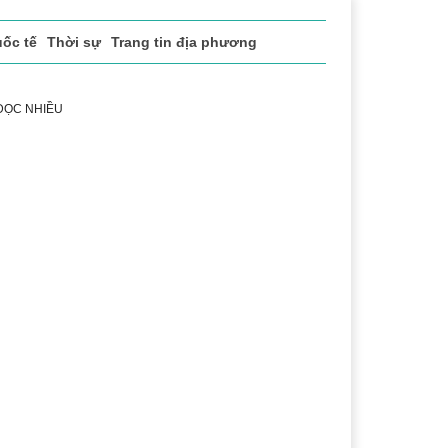
ốc tế
Thời sự
Trang tin địa phương
 ĐỌC NHIỀU
t
Chính sách xã hội
Pháp luật
Chuyển đổi số
Thể