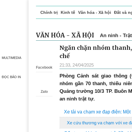
Chính trị
Kinh tế
Văn hóa - Xã hội
Đất và n
Doanh nghiệp giới thiệu
Phóng sự - Ký sự
Đ
VĂN HÓA - XÃ HỘI
An ninh - Trật
Ngăn chặn nhóm thanh, t
Zalo
chế
MULTIMEDIA
21:33, 24/04/2025
Facebook
Phòng Cảnh sát giao thông (
ĐỌC BÁO IN
nhóm gần 70 thanh, thiếu niên
Quảng trường 10/3 TP. Buôn Ma
Zalo
an ninh trật tự.
Xe tải va chạm xe đạp điện: Một
Xe cứu thương va chạm với xe đạp