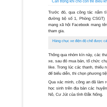
Cẩn trọng khi cho con trẻ điều k
Trước đó, qua công tác nắm t
đường bộ số 1, Phòng CSGT) ph
mạng xã hội Facebook mang tên 
tham gia.
Hàng chục xe điện độ chế được các
Thông qua nhóm kín này, các than
xe, sau đó mua bán, tổ chức chạ
like. Trong lúc các thanh, thiế
để biểu diễn, thi chọn phương ti
Qua xác minh, công an đã làm r
học sinh trên địa bàn các huyện
Nô, Cư Jút của tỉnh Đắk Nông.