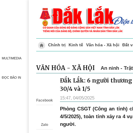
Chính trị
Kinh tế
Văn hóa - Xã hội
Đất 
Doanh nghiệp giới thiệu
Phóng sự - Ký 
MULTIMEDIA
VĂN HÓA - XÃ HỘI
An ninh - Trật
ĐỌC BÁO IN
Đắk Lắk: 6 người thương 
Zalo
30/4 và 1/5
15:47, 04/05/2025
Facebook
Phòng CSGT (Công an tỉnh) cho
4/5/2025), toàn tỉnh xảy ra 4 v
người.
Zalo