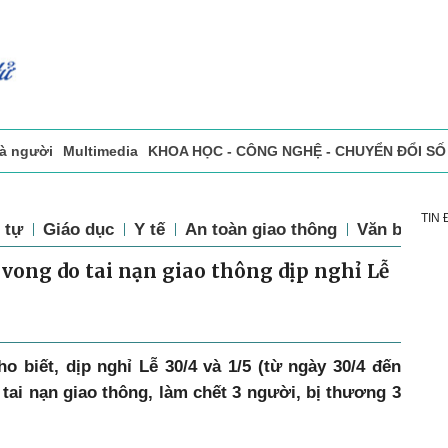
và người
Multimedia
KHOA HỌC - CÔNG NGHỆ - CHUYỂN ĐỔI SỐ
sự
Đọc báo in
Tòa soạn - Bạn đọc
Vấn Đề Bạn Đọc Quan Tâm
TIN
 tự
Giáo dục
Y tế
An toàn giao thông
Văn bản luậ
vong do tai nạn giao thông dịp nghỉ Lễ
 biết, dịp nghỉ Lễ 30/4 và 1/5 (từ ngày 30/4 đến
ụ tai nạn giao thông, làm chết 3 người, bị thương 3