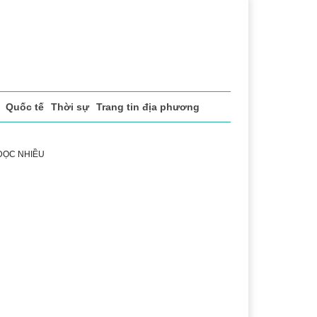
Quốc tế
Thời sự
Trang tin địa phương
 ĐỌC NHIỀU
t
Chính sách xã hội
Pháp luật
Chuyển đổi số
Thể