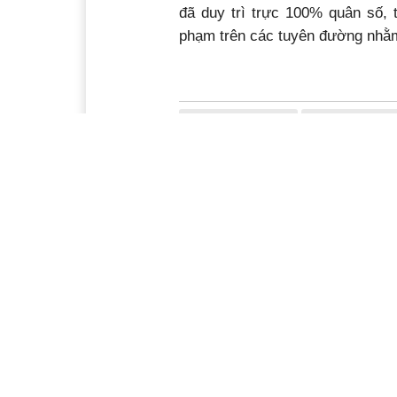
đã duy trì trực 100% quân số, 
phạm trên các tuyên đường nhằm
tai nạn giao thông
Lễ 30/4 và 1/5
Ý kiến bạn đọc