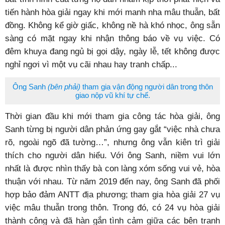
tiến hành hòa giải ngay khi mới manh nha mâu thuẫn, bất
đồng. Không kể giờ giấc, không nề hà khó nhọc, ông sẵn
sàng có mặt ngay khi nhận thông báo về vụ việc. Có
đêm khuya đang ngủ bị gọi dậy, ngày lễ, tết không được
nghỉ ngơi vì một vụ cãi nhau hay tranh chấp...
Ông Sanh
(bên phải)
tham gia vận động người dân trong thôn
giao nộp vũ khí tự chế.
Thời gian đầu khi mới tham gia công tác hòa giải, ông
Sanh từng bị người dân phản ứng gay gắt “việc nhà chưa
rõ, ngoài ngõ đã tường…”, nhưng ông vẫn kiên trì giải
thích cho người dân hiểu. Với ông Sanh, niềm vui lớn
nhất là được nhìn thấy bà con làng xóm sống vui vẻ, hòa
thuận với nhau. Từ năm 2019 đến nay, ông Sanh đã phối
hợp bảo đảm ANTT địa phương; tham gia hòa giải 27 vụ
việc mâu thuẫn trong thôn. Trong đó, có 24 vụ hòa giải
thành công và đã hàn gắn tình cảm giữa các bên tranh