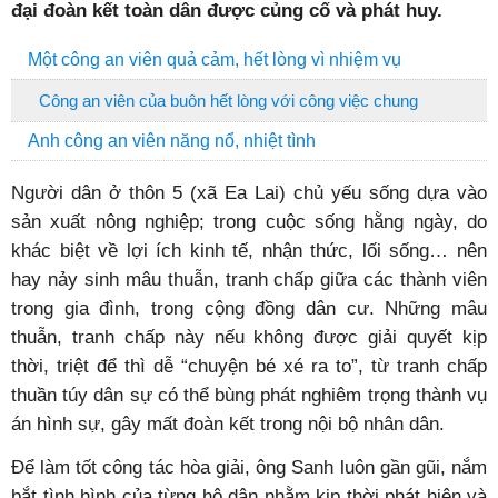
đại đoàn kết toàn dân được củng cố và phát huy.
Một công an viên quả cảm, hết lòng vì nhiệm vụ
Công an viên của buôn hết lòng với công việc chung
Anh công an viên năng nổ, nhiệt tình
Người dân ở thôn 5 (xã Ea Lai) chủ yếu sống dựa vào
sản xuất nông nghiệp; trong cuộc sống hằng ngày, do
khác biệt về lợi ích kinh tế, nhận thức, lối sống… nên
hay nảy sinh mâu thuẫn, tranh chấp giữa các thành viên
trong gia đình, trong cộng đồng dân cư. Những mâu
thuẫn, tranh chấp này nếu không được giải quyết kịp
thời, triệt để thì dễ “chuyện bé xé ra to”, từ tranh chấp
thuần túy dân sự có thể bùng phát nghiêm trọng thành vụ
án hình sự, gây mất đoàn kết trong nội bộ nhân dân.
Để làm tốt công tác hòa giải, ông Sanh luôn gần gũi, nắm
bắt tình hình của từng hộ dân nhằm kịp thời phát hiện và