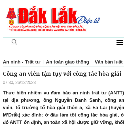
T
Thứ 6, 7/8/2026, 17:27
An ninh - Trật tự
An toàn giao thông
Văn bản luật
Công an viên tận tụy với công tác hòa giải
07:30, 26/12/2023
T
hực hiện nhiệm vụ đảm bảo an ninh trật tự (ANTT)
tại địa phương, ông Nguyễn Danh Sanh, công an
viên, tổ trưởng tổ hòa giải thôn 5, xã Ea Lai (huyện
M’Drắk) xác định: ở đâu làm tốt công tác hòa giải, ở
đó ANTT ổn định, an toàn xã hội được giữ vững, khối