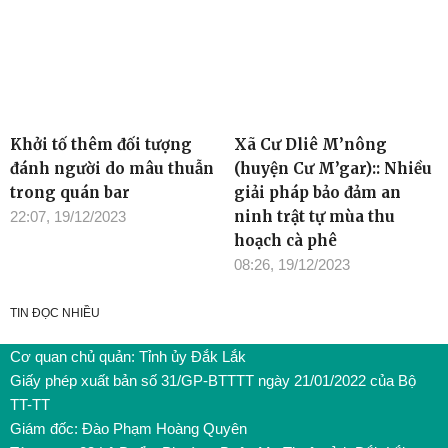
Khởi tố thêm đối tượng
Xã Cư Dliê M’nông
đánh người do mâu thuẫn
(huyện Cư M’gar):: Nhiều
trong quán bar
giải pháp bảo đảm an
ninh trật tự mùa thu
22:07, 19/12/2023
hoạch cà phê
08:26, 19/12/2023
TIN ĐỌC NHIỀU
Cơ quan chủ quản: Tỉnh ủy Đắk Lắk
Giấy phép xuất bản số 31/GP-BTTTT ngày 21/01/2022 của Bộ
TT-TT
Giám đốc: Đào Phạm Hoàng Quyên