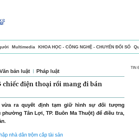
gười
Multimedia
KHOA HỌC - CÔNG NGHỆ - CHUYỂN ĐỔI SỐ
Qu
ọc báo in
Tòa soạn - Bạn đọc
Vấn Đề Bạn Đọc Quan Tâm
TIN
Văn bản luật
Pháp luật
5 chiếc điện thoại rồi mang đi bán
vừa ra quyết định tạm giữ hình sự đối tượng
 phường Tân Lợi, TP. Buôn Ma Thuột) để điều tra,
ản.
hập nhà dân trộm cắp tài sản