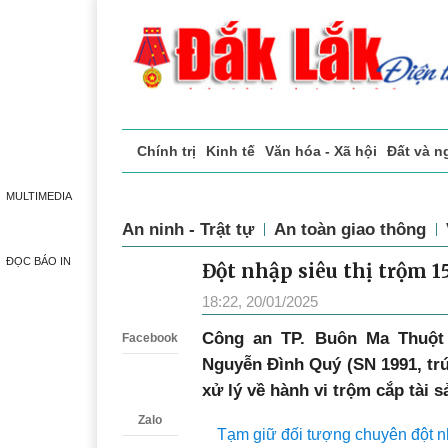
Chính trị
Kinh tế
Văn hóa - Xã hội
Đất và n
Doanh nghiệp giới thiệu
Phóng sự - Ký sự
Đ
MULTIMEDIA
An ninh - Trật tự
An toàn giao thông
ĐỌC BÁO IN
Đột nhập siêu thị trộm 1
Zalo
18:22, 20/01/2025
Công an TP. Buôn Ma Thuột 
Facebook
Nguyễn Đình Quý (SN 1991, trú
xử lý về hành vi trộm cắp tài s
Zalo
Tạm giữ đối tượng chuyên đột n