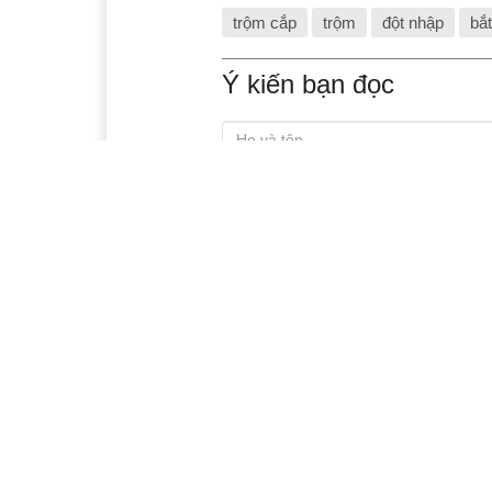
trộm cắp
trộm
đột nhập
bắt
Ý kiến bạn đọc
Xem thêm