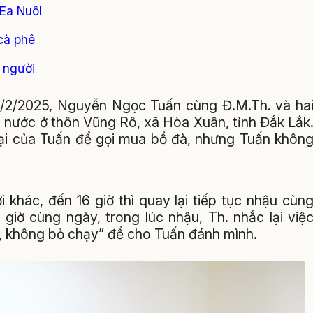
 Ea Nuôl
cà phê
t người
0/2/2025, Nguyễn Ngọc Tuấn cùng Đ.M.Th. và ha
n nước ở thôn Vũng Rô, xã Hòa Xuân, tỉnh Đắk Lắk
oại của Tuấn để gọi mua bồ đà, nhưng Tuấn khôn
 khác, đến 16 giờ thì quay lại tiếp tục nhậu cùn
 giờ cùng ngày, trong lúc nhậu, Th. nhắc lại việ
n, không bỏ chạy” để cho Tuấn đánh mình.