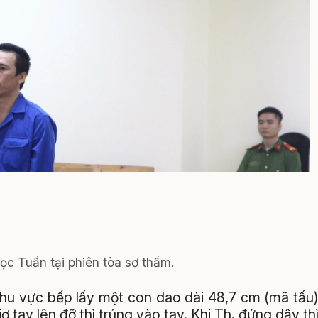
c Tuấn tại phiên tòa sơ thẩm.
 khu vực bếp lấy một con dao dài 48,7 cm (mã tấu
ơ tay lên đỡ thì trúng vào tay. Khi Th. đứng dậy th