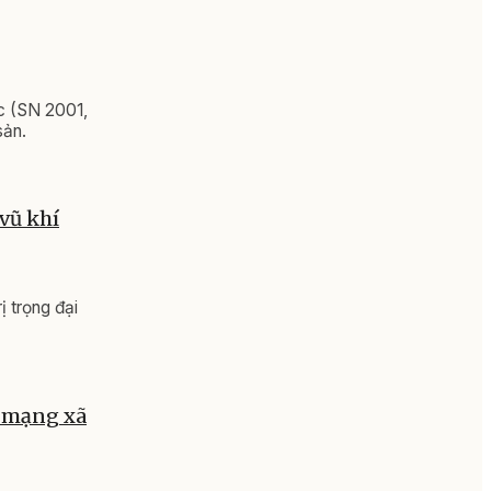
c (SN 2001,
sản.
vũ khí
ị trọng đại
n mạng xã