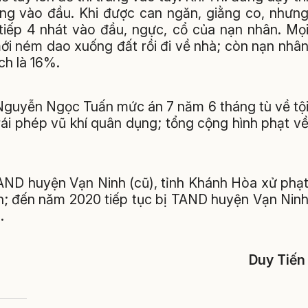
úng vào đầu. Khi được can ngăn, giằng co, nhưn
tiếp 4 nhát vào đầu, ngực, cổ của nạn nhân. Mọ
mới ném dao xuống đất rồi đi về nhà; còn nạn nhâ
ch là 16%.
 Nguyễn Ngọc Tuấn mức án 7 năm 6 tháng tù về tộ
trái phép vũ khí quân dụng; tổng cộng hình phạt v
TAND huyện Vạn Ninh (cũ), tỉnh Khánh Hòa xử phạ
sản; đến năm 2020 tiếp tục bị TAND huyện Vạn Nin
.
Duy Tiế