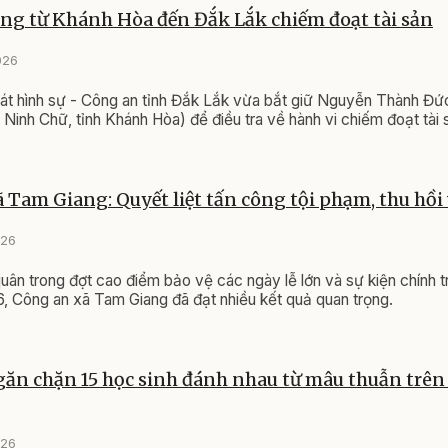
ợng từ Khánh Hòa đến Đắk Lắk chiếm đoạt tài sản
026
át hình sự - Công an tỉnh Đắk Lắk vừa bắt giữ Nguyễn Thành Đứ
 Ninh Chữ, tỉnh Khánh Hòa) để điều tra về hành vi chiếm đoạt tài 
 Tam Giang: Quyết liệt tấn công tội phạm, thu hồi 
026
quân trong đợt cao điểm bảo vệ các ngày lễ lớn và sự kiện chính tr
 Công an xã Tam Giang đã đạt nhiều kết quả quan trọng.
găn chặn 15 học sinh đánh nhau từ mâu thuẫn trê
026