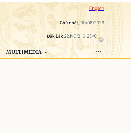
English
Chủ nhật
, 09/08/2026
Đắk Lắk
22.1ºC/21.6-25ºC
MULTIMEDIA
n
g