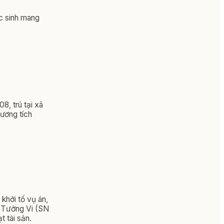
c sinh mang
, trú tại xã
ương tích
khởi tố vụ án,
hị Tường Vi (SN
t tài sản.