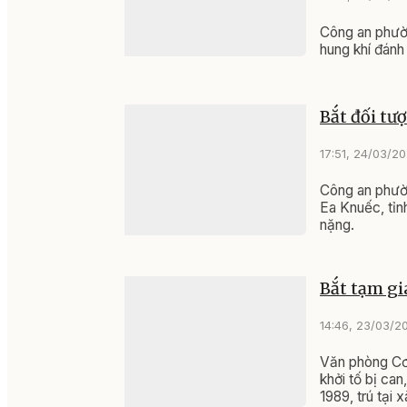
Công an phườ
hung khí đánh
Bắt đối t
17:51, 24/03/2
Công an phườ
Ea Knuếc, tỉn
nặng.
Bắt tạm gi
14:46, 23/03/2
Văn phòng Cơ 
khởi tố bị ca
1989, trú tại 