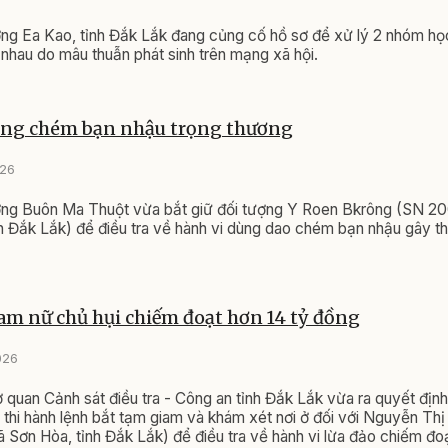
ng Ea Kao, tỉnh Đắk Lắk đang củng cố hồ sơ để xử lý 2 nhóm họ
 nhau do mâu thuẫn phát sinh trên mạng xã hội.
ượng chém bạn nhậu trọng thương
026
ng Buôn Ma Thuột vừa bắt giữ đối tượng Y Roen Bkrông (SN 2008
h Đắk Lắk) để điều tra về hành vi dùng dao chém bạn nhậu gây th
am nữ chủ hụi chiếm đoạt hơn 14 tỷ đồng
026
quan Cảnh sát điều tra - Công an tỉnh Đắk Lắk vừa ra quyết định 
n, thi hành lệnh bắt tạm giam và khám xét nơi ở đối với Nguyễn T
xã Sơn Hòa, tỉnh Đắk Lắk) để điều tra về hành vi lừa đảo chiếm đoạ