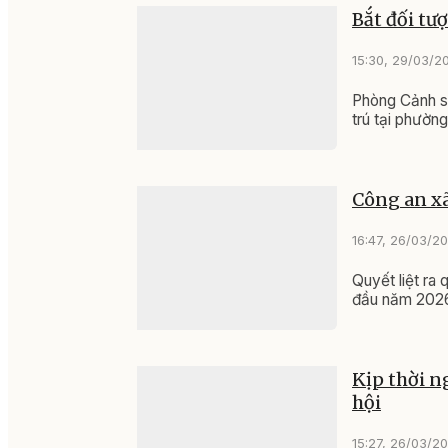
Bắt đối tư
15:30, 29/03/2
Phòng Cảnh s
trú tại phường
Công an xã
16:47, 26/03/2
Quyết liệt ra 
đầu năm 2026,
Kịp thời n
hội
15:27, 26/03/2