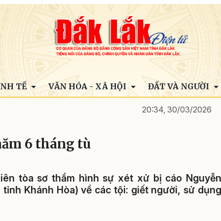
INH TẾ
VĂN HÓA - XÃ HỘI
ĐẤT VÀ NGƯỜI
20:34, 30/03/2026
năm 6 tháng tù
iên tòa sơ thẩm hình sự xét xử bị cáo Nguyễ
 tỉnh Khánh Hòa) về các tội: giết người, sử dụn