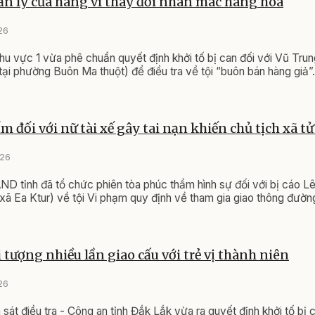
ản lý cửa hàng vì thay đổi nhãn mác hàng hóa
26
 vực 1 vừa phê chuẩn quyết định khởi tố bị can đối với Vũ Tru
 tại phường Buôn Ma thuột) để điều tra về tội “buôn bán hàng giả”.
m đối với nữ tài xế gây tai nạn khiến chủ tịch xã t
026
ND tỉnh đã tổ chức phiên tòa phúc thẩm hình sự đối với bị cáo L
 xã Ea Ktur) về tội Vi phạm quy định về tham gia giao thông đườn
i tượng nhiều lần giao cấu với trẻ vị thành niên
26
át điều tra - Công an tỉnh Đắk Lắk vừa ra quyết định khởi tố bị c