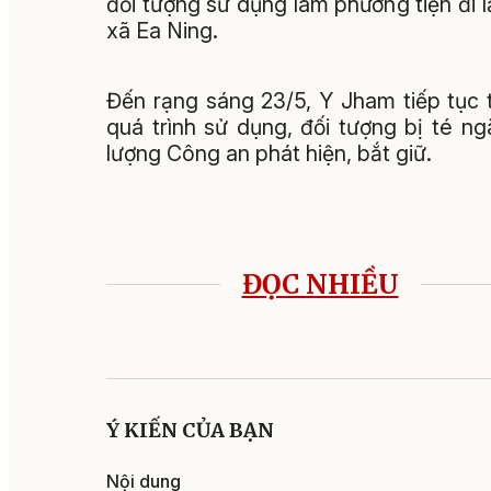
đối tượng sử dụng làm phương tiện đi lạ
xã Ea Ning.
Đến rạng sáng 23/5, Y Jham tiếp tục 
quá trình sử dụng, đối tượng bị té n
lượng Công an phát hiện, bắt giữ.
ĐỌC NHIỀU
Ý KIẾN CỦA BẠN
Nội dung