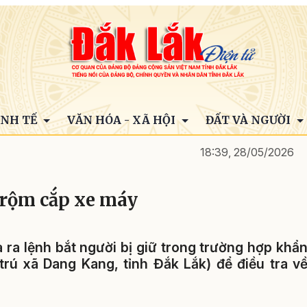
INH TẾ
VĂN HÓA - XÃ HỘI
ĐẤT VÀ NGƯỜI
18:39, 28/05/2026
 trộm cắp xe máy
 ra lệnh bắt người bị giữ trong trường hợp khẩ
rú xã Dang Kang, tỉnh Đắk Lắk) để điều tra v