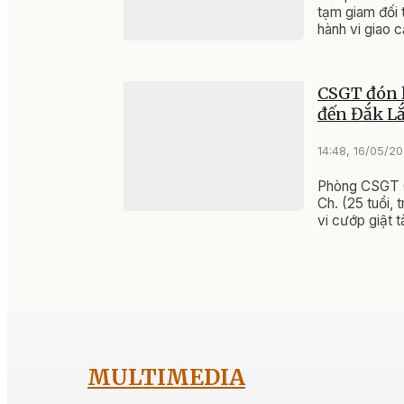
tạm giam đối 
hành vi giao c
CSGT đón l
đến Đắk L
14:48, 16/05/2
Phòng CSGT C
Ch. (25 tuổi, 
vi cướp giật t
MULTIMEDIA