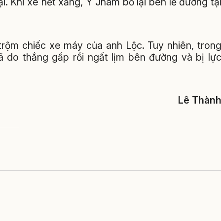
i. Khi xe hết xăng, Y Jham bỏ lại bên lề đường tạ
trộm chiếc xe máy của anh Lộc. Tuy nhiên, tron
gã do thắng gấp rồi ngất lịm bên đường và bị lự
Lê Thàn