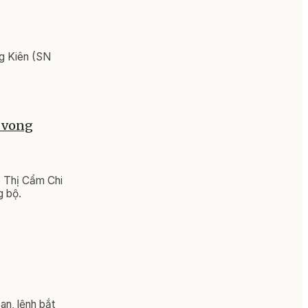
ng Kiên (SN
ử vong
ê Thị Cẩm Chi
g bộ.
an, lệnh bắt