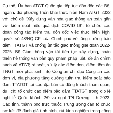
Cụ thể, Ủy ban ATGT Quốc gia tiếp tục đôn đốc các Bộ,
ngành, địa phương triển khai thực hiện Năm ATGT 2022
với chủ đề “Xây dựng văn hóa giao thông an toàn gắn
với kiểm soát hiệu quả dịch COVID-19”; tổ chức các
đoàn công tác kiểm tra, đôn đốc việc thực hiện Nghị
quyết số 48/NQ-CP của Chính phủ về tăng cường bảo
đảm TTATGT và chống ùn tắc giao thông giai đoạn 2022-
2025. Bộ Giao thông vận tải tiếp tục xây dựng, hoàn
thiện hệ thống văn bản quy phạm pháp luật, đề án chính
sách về ATGT; rà soát, xử lý các điểm đen, điểm tiềm ẩn
TNGT mới phát sinh. Bộ Công an chỉ đạo Công an các
đơn vị, địa phương tăng cường tuần tra, kiểm soát bảo
đảm TTATGT tại các địa bàn có đông khách tham quan,
du lịch; tổ chức cao điểm bảo đảm TTATGT trong dịp lễ
nghỉ lễ Quốc khánh 2/9 và nghỉ Tết Dương lịch 2023.
Các tỉnh, thành phố trực thuộc Trung ương cần tổ chức
sơ kết để đánh giá tình hình, rút kinh nghiệm trong công