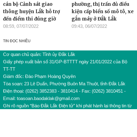
cán bộ Cảnh sát giao
phường, thị trấn đủ điều
thông huyện Lắk hỗ trợ
kiện cấp biển số mô tô, xe
đến điểm thi đúng giờ
gắn máy ở Đắk Lắk
08:59, 07/07/2022
09:43, 06/07/2022
TIN ĐỌC NHIỀU
Cơ quan chủ quản: Tỉnh ủy Đắk Lắk
Giấy phép xuất bản số 31/GP-BTTTT ngày 21/01/2022 của Bộ
TT-TT
Giám đốc: Đào Phạm Hoàng Quyên
Tòa soạn: 23 Lê Duẩn, Phường Buôn Ma Thuột, tỉnh Đắk Lắk
Điện thoại: (0262) 3852383 - 3810414 - Fax: (0262) 3810451 -
Email: toasoan.baodaklak@gmail.com
Ghi rõ nguồn “Báo Đắk Lắk Điện tử” khi phát hành lại thông tin từ
website này
Các trang ngoài sẽ mở ra tại cửa sổ mới. Báo Đắk Lắk không
chịu trách nhiệm nội dung các trang này