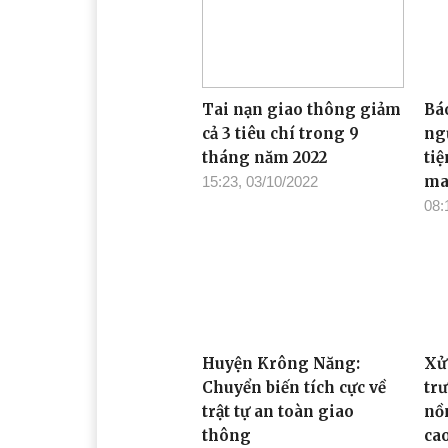
Tai nạn giao thông giảm
Bá
cả 3 tiêu chí trong 9
ng
tháng năm 2022
ti
ma
15:23, 03/10/2022
08:
Huyện Krông Năng:
Xử
Chuyển biến tích cực về
tr
trật tự an toàn giao
nồ
thông
ca