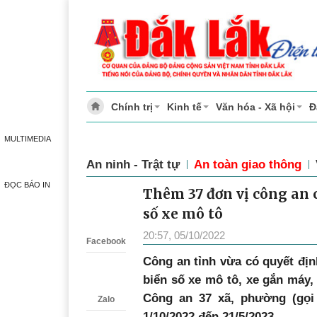
Chính trị
Kinh tế
Văn hóa - Xã hội
Đ
MULTIMEDIA
An ninh - Trật tự
An toàn giao thông
ĐỌC BÁO IN
Thêm 37 đơn vị công an 
Zalo
số xe mô tô
20:57, 05/10/2022
Facebook
Công an tỉnh vừa có quyết địn
biển số xe mô tô, xe gắn máy, 
Công an 37 xã, phường (gọi 
Zalo
1/10/2022 đến 21/5/2023.