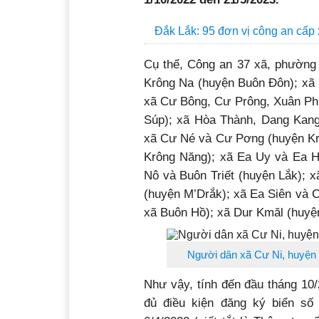
Đắk Lắk: 95 đơn vị công an cấp 
Cụ thể, Công an 37 xã, phường 
Krông Na (huyện Buôn Đôn); xã 
xã Cư Bông, Cư Prông, Xuân Phú
Súp); xã Hòa Thành, Dang Kang
xã Cư Né và Cư Pơng (huyện Kr
Krông Năng); xã Ea Uy và Ea H
Nô và Buôn Triết (huyện Lắk); 
(huyện M’Drắk); xã Ea Siên và C
xã Buôn Hồ); xã Dur Kmăl (huyệ
Người dân xã Cư Ni, huyện E
Như vậy, tính đến đầu tháng 10/
đủ điều kiện đăng ký biển số