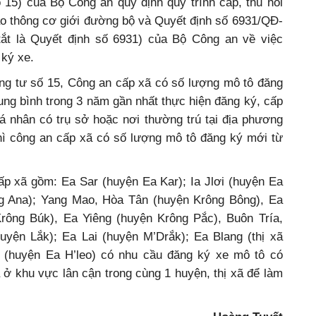
số 15) của Bộ Công an quy định quy trình cấp, thu hồi
ao thông cơ giới đường bộ và Quyết định số 6931/QĐ-
tắt là Quyết định số 6931) của Bộ Công an về việc
 ký xe.
ông tư số 15, Công an cấp xã có số lượng mô tô đăng
rung bình trong 3 năm gần nhất thực hiện đăng ký, cấp
á nhân có trụ sở hoặc nơi thường trú tại địa phương
hì công an cấp xã có số lượng mô tô đăng ký mới từ
ấp xã gồm: Ea Sar (huyện Ea Kar); Ia Jlơi (huyện Ea
g Ana); Yang Mao, Hòa Tân (huyện Krông Bông), Ea
rông Búk), Ea Yiêng (huyện Krông Pắc), Buôn Tría,
yện Lắk); Ea Lai (huyện M’Drắk); Ea Blang (thị xã
 (huyện Ea H’leo) có nhu cầu đăng ký xe mô tô có
ở khu vực lân cận trong cùng 1 huyện, thị xã để làm