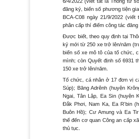
6/4/2022 (viết tắt là Thông tư 
đăng ký, biển số phương tiện gi
BCA-C08 ngày 21/9/2022 (viết 
phân cấp thí điểm công tác đăng
Được biết, theo quy định tại Th
ký mới từ 250 xe trở lên/năm (t
biển số xe mô tô của tổ chức, c
mình; còn Quyết định số 6931 t
150 xe trở lên/năm.
Tổ chức, cá nhân ở 17 đơn vị c
Súp); Băng Adrênh (huyện Krôn
Ngai, Tân Lập, Ea Sin (huyện K
Đắk Phơi, Nam Ka, Ea R’bin (hu
Buôn Hồ); Cư Amung và Ea Tir
thể đến cơ quan Công an cấp xã 
thủ tục.