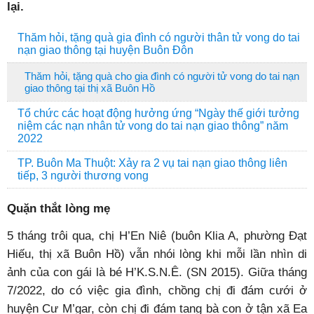
lại.
Thăm hỏi, tặng quà gia đình có người thân tử vong do tai
nạn giao thông tại huyện Buôn Đôn
Thăm hỏi, tặng quà cho gia đình có người tử vong do tai nạn
giao thông tại thị xã Buôn Hồ
Tổ chức các hoạt động hưởng ứng “Ngày thế giới tưởng
niệm các nạn nhân tử vong do tai nạn giao thông” năm
2022
TP. Buôn Ma Thuột: Xảy ra 2 vụ tai nạn giao thông liên
tiếp, 3 người thương vong
Quặn thắt lòng mẹ
5 tháng trôi qua, chị H’En Niê (buôn Klia A, phường Đạt
Hiếu, thị xã Buôn Hồ) vẫn nhói lòng khi mỗi lần nhìn di
ảnh của con gái là bé H’K.S.N.Ê. (SN 2015). Giữa tháng
7/2022, do có việc gia đình, chồng chị đi đám cưới ở
huyện Cư M’gar, còn chị đi đám tang bà con ở tận xã Ea