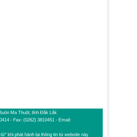
 Buôn Ma Thuột, tỉnh Đắk Lắk
10414 - Fax: (0262) 3810451 - Email:
tử” khi phát hành lại thông tin từ website này