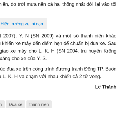
iên, do trời mưa nên cả hai thống nhất dời lại vào tối
Hiện trường vụ tai nạn.
N 2007), Y. N (SN 2009) và một số thanh niên khác
ều khiển xe máy đến điểm hẹn để chuẩn bị đua xe. Sau
 giao xe máy cho L. K. H (SN 2004, trú huyện Krông
xăng cho xe của Y. S.
lúc đua xe trên công trình đường tránh Đông TP. Buôn
à L. K. H va chạm với nhau khiến cả 2 tử vong.
Lê Thành
n
Đua xe
thanh niên