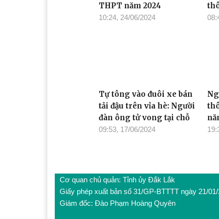
THPT năm 2024
th
10:24, 24/06/2024
08:
Tự tông vào đuôi xe bán
Ng
tải đậu trên vỉa hè: Người
th
đàn ông tử vong tại chỗ
nă
09:53, 17/06/2024
19:
Cơ quan chủ quản: Tỉnh ủy Đắk Lắk
Giấy phép xuất bản số 31/GP-BTTTT ngày 21/01
Giám đốc: Đào Phạm Hoàng Quyên