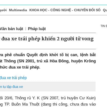
gười
Multimedia
KHOA HỌC - CÔNG NGHỆ - CHUYỂN ĐỔI SỐ
Qu
ọc báo in
Tòa soạn - Bạn đọc
Vấn Đề Bạn Đọc Quan Tâm
TIN
Văn bản luật
Pháp luật
c đua xe trái phép khiến 2 người tử vong
 phê chuẩn Quyết định khởi tố bị can, lệnh bắt
t Thông (SN 2001, trú xã Hòa Đông, huyện Krông
chức đua xe trái phép.
đua xe trái phép
n tụ tập đua xe
tối 20/6, Thông rủ Y. K (SN 2007, trú huyện Cư Kuin)
ng TP. Buôn Ma Thuột (đang thi công, chưa đưa vào