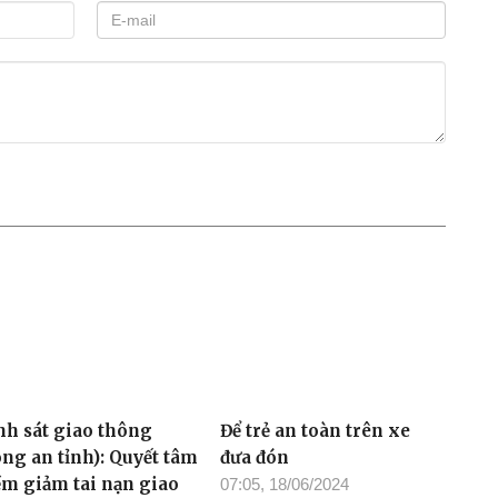
nh sát giao thông
Để trẻ an toàn trên xe
ông an tỉnh): Quyết tâm
đưa đón
ềm giảm tai nạn giao
07:05, 18/06/2024