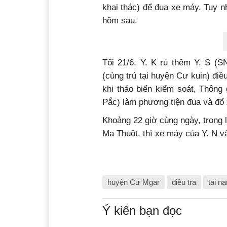
khai thác) để đua xe máy. Tuy nh
hôm sau.
Tối 21/6, Y. K rủ thêm Y. S (S
(cùng trú tại huyện Cư kuin) đi
khi tháo biển kiểm soát, Thông
Pắc) làm phương tiện đua và đổ 
Khoảng 22 giờ cùng ngày, trong 
Ma Thuột, thì xe máy của Y. N v
huyện Cư Mgar
điều tra
tai nạ
Ý kiến bạn đọc