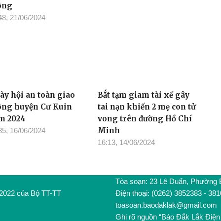
ông
48, 21/06/2024
ày hội an toàn giao
Bắt tạm giam tài xế gây
ông huyện Cư Kuin
tai nạn khiến 2 mẹ con tử
m 2024
vong trên đường Hồ Chí
Minh
35, 16/06/2024
16:13, 14/06/2024
Tòa soạn: 23 Lê Duẩn, Phường
/2022 của Bộ TT-TT
Điện thoại: (0262) 3852383 - 38
toasoan.baodaklak@gmail.com
Ghi rõ nguồn “Báo Đắk Lắk Điện 