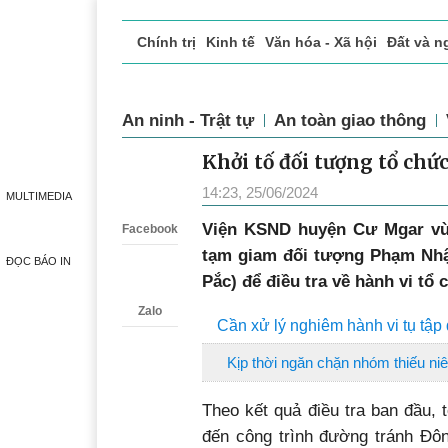
Chính trị
Kinh tế
Văn hóa - Xã hội
Đất và n
Doanh nghiệp giới thiệu
Phóng sự - Ký sự
Đ
An ninh - Trật tự
An toàn giao thông
Khởi tố đối tượng tổ chứ
Zalo
14:23, 25/06/2024
MULTIMEDIA
Viện KSND huyện Cư Mgar vừa
Facebook
tạm giam đối tượng Phạm Nhậ
ĐỌC BÁO IN
Pắc) để điều tra về hành vi tổ 
Zalo
Cần xử lý nghiêm hành vi tụ tập 
Kịp thời ngăn chặn nhóm thiếu niê
Theo kết quả điều tra ban đầu, 
đến công trình đường tránh Đô