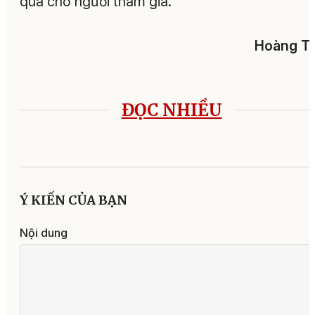
quà cho người tham gia.
Hoàng Tu
ĐỌC NHIỀU
Ý KIẾN CỦA BẠN
Nội dung