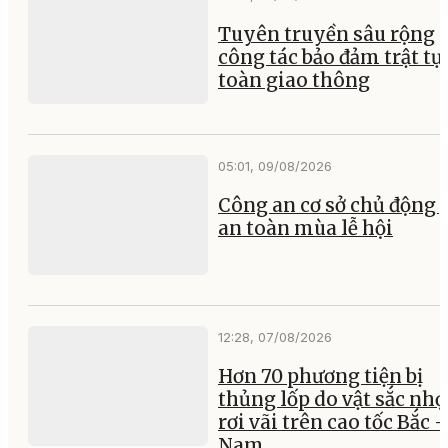
Tuyên truyền sâu rộng
công tác bảo đảm trật tự,
toàn giao thông
05:01, 09/08/2026
Công an cơ sở chủ động 
an toàn mùa lễ hội
12:28, 07/08/2026
Hơn 70 phương tiện bị
thủng lốp do vật sắc nh
rơi vãi trên cao tốc Bắc -
Nam