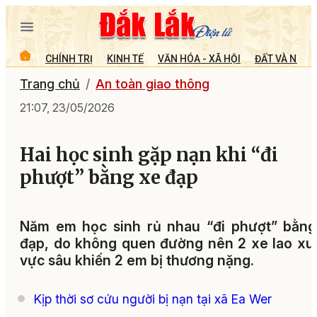
CHÍNH TRỊ
KINH TẾ
VĂN HÓA - XÃ HỘI
ĐẤT VÀ NGƯỜ
Trang chủ
An toàn giao thông
21:07, 23/05/2026
Hai học sinh gặp nạn khi “đi
phượt” bằng xe đạp
Năm em học sinh rủ nhau “đi phượt” bằng
đạp, do không quen đường nên 2 xe lao x
vực sâu khiến 2 em bị thương nặng.
Kịp thời sơ cứu người bị nạn tại xã Ea Wer