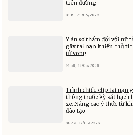
trên đường
18:19, 20/05/2026
Y án sơ thẩm đối với nữ tà
gây tai nạn khiến chủ tịc
tử vong
14:59, 19/05/2026
Trình chiếu clip tai nạn g
thông trước kỳ sát hạch lá
xe: Nâng cao ý thức từ kh
đào tạo
08:49, 17/05/2026