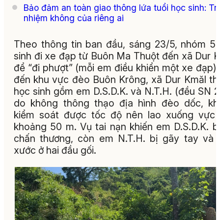
Bảo đảm an toàn giao thông lứa tuổi học sinh: Tr
nhiệm không của riêng ai
Theo thông tin ban đầu, sáng 23/5, nhóm 5
sinh đi xe đạp từ Buôn Ma Thuột đến xã Dur 
để “đi phượt” (mỗi em điều khiển một xe đạp).
đến khu vực đèo Buôn Krông, xã Dur Kmăl thì
học sinh gồm em D.S.D.K. và N.T.H. (đều SN 2
do không thông thạo địa hình đèo dốc, k
kiểm soát được tốc độ nên lao xuống vực
khoảng 50 m. Vụ tai nạn khiến em D.S.D.K. b
chấn thương, còn em N.T.H. bị gãy tay và 
xước ở hai đầu gối.