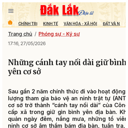
CHÍNH TRỊ
KINH TẾ
VĂN HÓA - XÃ HỘI
ĐẤT VÀ NGƯỜ
Trang chủ
Phóng sự - Ký sự
17:16, 27/05/2026
Những cánh tay nối dài giữ bình
yên cơ sở
Sau gần 2 năm chính thức đi vào hoạt động,
lượng tham gia bảo vệ an ninh trật tự (ANT
cơ sở trở thành “cánh tay nối dài” của Côn
cấp xã trong giữ gìn bình yên địa bàn. K
quản ngày đêm, nắng mưa, những tổ viên
ninh cơ sở âm thầm bám địa bàn, tuần tra,