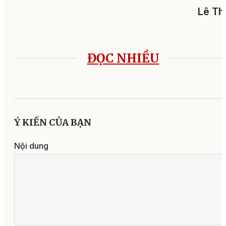
Lê Th
ĐỌC NHIỀU
Ý KIẾN CỦA BẠN
Nội dung