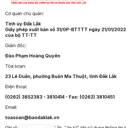
Cơ quan chủ quản:
Tỉnh ủy Đắk Lắk
Giấy phép xuất bản số 31/GP-BTTTT ngày 21/01/2022
của bộ TT-TT
Giám đốc:
Đào Phạm Hoàng Quyên
Tòa soạn:
23 Lê Duẩn, phường Buôn Ma Thuột, tỉnh Đắk Lắk
Điện thoại:
(0262) 3852383 - 3810414 - Fax: (0262) 3810451
Email:
toasoan@baodaklak.vn
Ghi rõ nguồn "Báo Đắk Lắk điện tử" khi sử dụng thông tin t