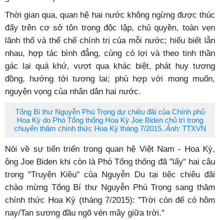
Thời gian qua, quan hệ hai nước không ngừng được thúc
đẩy trên cơ sở tôn trọng độc lập, chủ quyền, toàn vẹn
lãnh thổ và thể chế chính trị của mỗi nước; hiểu biết lẫn
nhau, hợp tác bình đẳng, cùng có lợi và theo tinh thần
gác lại quá khứ, vượt qua khác biệt, phát huy tương
đồng, hướng tới tương lai; phù hợp với mong muốn,
nguyện vọng của nhân dân hai nước.
Tổng Bí thư Nguyễn Phú Trọng dự chiêu đãi của Chính phủ
Hoa Kỳ do Phó Tổng thống Hoa Kỳ Joe Biden chủ trì trong
chuyến thăm chính thức Hoa Kỳ tháng 7/2015.
Ảnh:
TTXVN
Nói về sự tiến triển trong quan hệ Việt Nam - Hoa Kỳ,
ông Joe Biden khi còn là Phó Tổng thống đã "lẩy" hai câu
trong "Truyện Kiều" của Nguyễn Du tại tiệc chiêu đãi
chào mừng Tổng Bí thư Nguyễn Phú Trọng sang thăm
chính thức Hoa Kỳ (tháng 7/2015): "Trời còn để có hôm
nay/Tan sương đầu ngõ vén mây giữa trời."