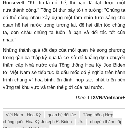
Roosevelt: "Khi tin là có thể, thì bạn đã đạt được một
nửa thành công," Tổng Bí thư bày tỏ tin tưởng: "Chúng ta
có thể cùng nhau xây dựng một tầm nhìn tươi sáng cho
quan hệ hai nước trong tương lai, để hai dân tộc chúng
ta, con cháu chúng ta luôn là bạn và đối tác tốt của
nhau."
Những thành quả tốt đẹp của mối quan hệ song phương
trong gần ba thập kỷ qua là cơ sở để khẳng định chuyến
thăm cấp Nhà nước của Tổng thống Hoa Kỳ Joe Biden
tới Việt Nam sẽ tiếp tục là dấu mốc có ý nghĩa trên hành
trình chung vì hòa bình, ổn định, hợp tác, phát triển bền
vững tại khu vực và trên thế giới của hai nước.
Theo
TTXVN/Vietnam+
Việt Nam - Hoa Kỳ
quan hệ đối tác
Tổng thống Hợp
chúng quốc Hoa Kỳ Joseph R. Biden
Jr.
chuyến thăm cấp