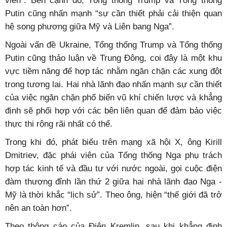
viễn”. Bên cạnh đó, Tổng thống Trump và Tổng thống
Putin cũng nhấn mạnh “sự cần thiết phải cải thiện quan
hệ song phương giữa Mỹ và Liên bang Nga”.
Ngoài vấn đề Ukraine, Tổng thống Trump và Tổng thống
Putin cũng thảo luận về Trung Đông, coi đây là một khu
vực tiềm năng để hợp tác nhằm ngăn chặn các xung đột
trong tương lai. Hai nhà lãnh đạo nhấn mạnh sự cần thiết
của việc ngăn chặn phổ biến vũ khí chiến lược và khẳng
định sẽ phối hợp với các bên liên quan để đảm bảo việc
thực thi rộng rãi nhất có thể.
Trong khi đó, phát biểu trên mạng xã hội X, ông Kirill
Dmitriev, đặc phái viên của Tổng thống Nga phụ trách
hợp tác kinh tế và đầu tư với nước ngoài, gọi cuộc điện
đàm thượng đỉnh lần thứ 2 giữa hai nhà lãnh đạo Nga -
Mỹ là thời khắc “lịch sử”. Theo ông, hiện “thế giới đã trở
nên an toàn hơn”.
Theo thông cáo của Điện Kremlin, sau khi khẳng định