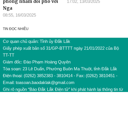
phòng nhằm đối phó với
17:02, 13/03/2025
Nga
08:55, 16/03/2025
TIN ĐỌC NHIỀU
Cơ quan chủ quản: Tỉnh ủy Đắk Lắk
Giấy phép xuất bản số 31/GP-BTTTT ngày 21/01/2022 của Bộ
TT-TT
Giám đốc: Đào Phạm Hoàng Quyên
Tòa soạn: 23 Lê Duẩn, Phường Buôn Ma Thuột, tỉnh Đắk Lắk
Điện thoại: (0262) 3852383 - 3810414 - Fax: (0262) 3810451 -
Email: toasoan.baodaklak@gmail.com
Ghi rõ nguồn “Báo Đắk Lắk Điện tử” khi phát hành lại thông tin từ
website này
Các trang ngoài sẽ mở ra tại cửa sổ mới. Báo Đắk Lắk không
chịu trách nhiệm nội dung các trang này
Trang chủ
/
Liên hệ quảng cáo và tuyên truyền