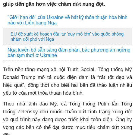
giúp tiến gần hơn việc chấm dứt xung đột.
"Giới hạn đỏ" của Ukraine về bất kỳ thỏa thuận hòa bình
nào với Liên bang Nga
EU đề xuất kế hoạch đầu tư 'quy mô lớn' vào quốc phòng
nhằm đối phó với Nga
Nga tuyên bố sẵn sàng đàm phán, bác phương án ngừng
bắn tạm thời ở Ukraine
Trên nền tảng mạng xã hội Truth Social, Tổng thống Mỹ
Donald Trump mô tả cuộc điện đàm là “rất tốt đẹp và
hiệu quả”, đồng thời cho biết hai bên đã thảo luận nhiều
yếu tố của một thỏa thuận hòa bình.
Theo nhà lãnh đạo Mỹ, cả Tổng thống Putin lẫn Tổng
thống Zelensky đều muốn chấm dứt tình trạng xung đột
và quá trình này đang được triển khai toàn diện. Ông hy
vọng các bên có thể đạt được mục tiêu chấm dứt xung