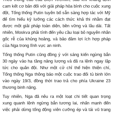
cam kết cơ bản đối với giải pháp hòa bình cho cuộc xung
đột, Tổng thống Putin tuyên bố sẵn sàng hợp tác với Mỹ
để tìm hiểu kỹ lưỡng các cách thức khả thi nhằm đạt
được một giải pháp toàn diện, bền vững và lâu dài. Tất
nhiên, Moskva phải tính đến yêu cầu loại bỏ nguyên nhân
gốc rễ của khủng hoảng, và bảo đảm lợi ích hợp pháp
của Nga trong lĩnh vực an ninh.
Tổng thống Putin cũng đồng ý với sáng kiến ngừng bắn
30 ngày vào hạ tầng năng lượng và đã ra lệnh ngay lập
tức cho quân đội. Như một cử chỉ thể hiện thiện chí,
Tổng thống Nga thông báo một cuộc trao đổi tù binh lớn
vào ngày 19/3, đồng thời trao trả cho phía Ukraine 23
thương binh nặng.
Tuy nhiên, Nga đã nêu ra một loạt chi tiết quan trọng
xung quanh lệnh ngừng bắn tương lai, nhấn mạnh đến
việc phải dừng tổng động viên cưỡng ép và tái vũ trang