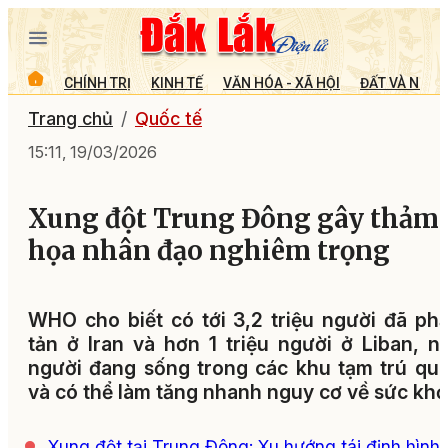
CHÍNH TRỊ
KINH TẾ
VĂN HÓA - XÃ HỘI
ĐẤT VÀ NGƯỜ
Trang chủ
Quốc tế
15:11, 19/03/2026
Xung đột Trung Đông gây thảm
họa nhân đạo nghiêm trọng
WHO cho biết có tới 3,2 triệu người đã phả
tản ở Iran và hơn 1 triệu người ở Liban, n
người đang sống trong các khu tạm trú quá
và có thể làm tăng nhanh nguy cơ về sức khỏ
Xung đột tại Trung Đông: Xu hướng tái định hình