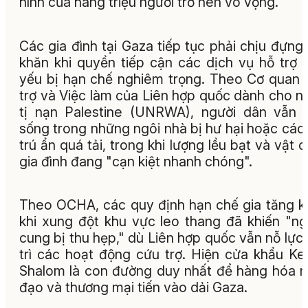
hình của hàng triệu người trở nên vô vọng.
Các gia đình tại Gaza tiếp tục phải chịu đựng
khăn khi quyền tiếp cận các dịch vụ hỗ trợ t
yếu bị hạn chế nghiêm trọng. Theo Cơ quan
trợ và Việc làm của Liên hợp quốc dành cho n
tị nạn Palestine (UNRWA), người dân vẫn 
sống trong những ngôi nhà bị hư hại hoặc các
trú ẩn quá tải, trong khi lượng lều bạt và vật 
gia đình đang "cạn kiệt nhanh chóng".
Theo OCHA, các quy định hạn chế gia tăng k
khi xung đột khu vực leo thang đã khiến "n
cung bị thu hẹp," dù Liên hợp quốc vẫn nỗ lực
trì các hoạt động cứu trợ. Hiện cửa khẩu K
Shalom là con đường duy nhất để hàng hóa 
đạo và thương mại tiến vào dải Gaza.