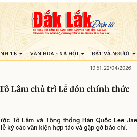
INH TẾ
VĂN HÓA - XÃ HỘI
ĐẤT VÀ NGƯỜI
19:51, 22/04/2026
 Tô Lâm chủ trì Lễ đón chính thức
 nước Tô Lâm và Tổng thống Hàn Quốc Lee Ja
ễ ký các văn kiện hợp tác và gặp gỡ báo chí.