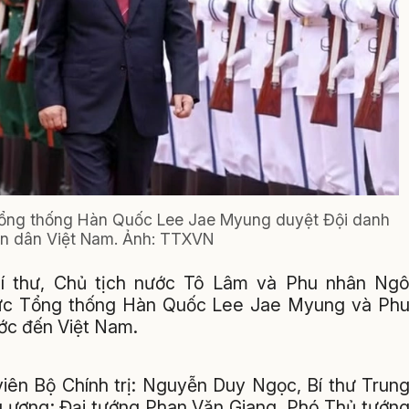
 Tổng thống Hàn Quốc Lee Jae Myung duyệt Đội danh
n dân Việt Nam. Ảnh: TTXVN
 Bí thư, Chủ tịch nước Tô Lâm và Phu nhân Ng
thức Tổng thống Hàn Quốc Lee Jae Myung và Ph
ớc đến Việt Nam.
iên Bộ Chính trị: Nguyễn Duy Ngọc, Bí thư Trun
 ương; Đại tướng Phan Văn Giang, Phó Thủ tướn