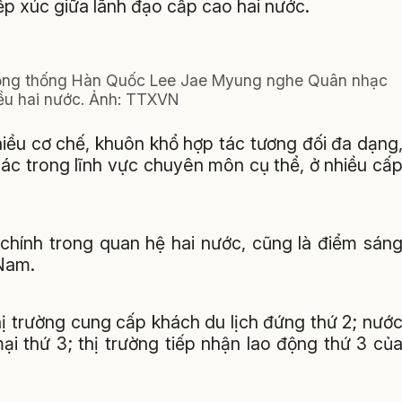
ếp xúc giữa lãnh đạo cấp cao hai nước.
Tổng thống Hàn Quốc Lee Jae Myung nghe Quân nhạc
ều hai nước. Ảnh: TTXVN
iều cơ chế, khuôn khổ hợp tác tương đối đa dạng
ác trong lĩnh vực chuyên môn cụ thể, ở nhiều cấ
t chính trong quan hệ hai nước, cũng là điểm sán
 Nam.
thị trường cung cấp khách du lịch đứng thứ 2; nướ
i thứ 3; thị trường tiếp nhận lao động thứ 3 củ