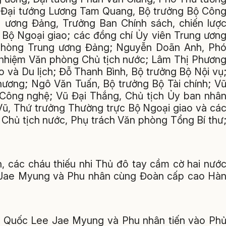
 Đại tướng Lương Tam Quang, Bộ trưởng Bộ Côn
 ương Đảng, Trưởng Ban Chính sách, chiến lượ
 Bộ Ngoại giao; các đồng chí Ủy viên Trung ươn
phòng Trung ương Đảng; Nguyễn Doãn Anh, Ph
ủ nhiệm Văn phòng Chủ tịch nước; Lâm Thị Phươn
 và Du lịch; Đỗ Thanh Bình, Bộ trưởng Bộ Nội vụ
ơng; Ngô Văn Tuấn, Bộ trưởng Bộ Tài chính; V
Công nghệ; Vũ Đại Thắng, Chủ tịch Ủy ban nhâ
ũ, Thứ trưởng Thường trực Bộ Ngoại giao và cá
, Chủ tịch nước, Phụ trách Văn phòng Tổng Bí thư
, các cháu thiếu nhi Thủ đô tay cầm cờ hai nướ
 Jae Myung và Phu nhân cùng Đoàn cấp cao Hà
 Quốc Lee Jae Myung và Phu nhân tiến vào Ph