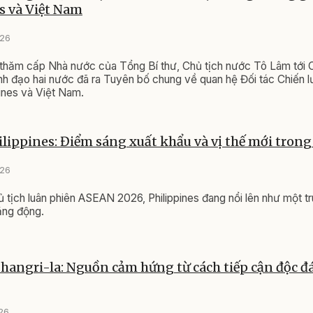
s và Việt Nam
026
thăm cấp Nhà nước của Tổng Bí thư, Chủ tịch nước Tô Lâm tới 
lãnh đạo hai nước đã ra Tuyên bố chung về quan hệ Đối tác Chiến
ines và Việt Nam.
ilippines: Điểm sáng xuất khẩu và vị thế mới tro
026
hủ tịch luân phiên ASEAN 2026, Philippines đang nổi lên như một t
ăng động.
Shangri-la: Nguồn cảm hứng từ cách tiếp cận độc đá
026