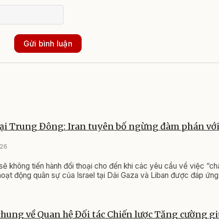
Gửi bình luận
tại Trung Đông: Iran tuyên bố ngừng đàm phán vớ
026
 sẽ không tiến hành đối thoại cho đến khi các yêu cầu về việc “
hoạt động quân sự của Israel tại Dải Gaza và Liban được đáp ứng
hung về Quan hệ Đối tác Chiến lược Tăng cường g