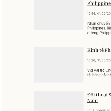
Philippine
16:44, 01/06/2
Nhân chuyến 
Philippines, 
cường Philipp
Kinh tế Ph
10:26, 31/05/2
Với vai trò C
tế-hàng hải n
Đối thoại 
Nam
10:17, 30/05/2