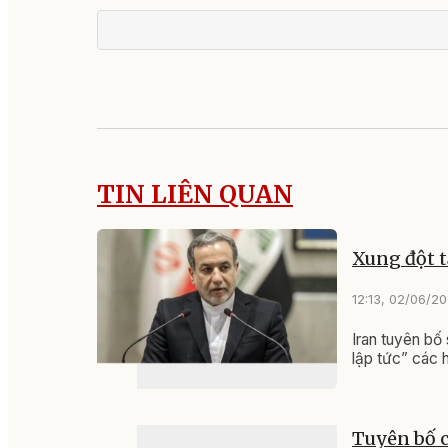
TIN LIÊN QUAN
Xung đột 
12:13, 02/06/2
Iran tuyên bố
lập tức” các 
Tuyên bố c