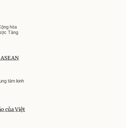
Cộng hòa
 lược Tăng
ng ASEAN
rung tâm kinh
o của Việt