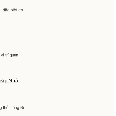
, đặc biệt có
vị trí quán
 cấp Nhà
g thể Tổng Bí