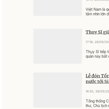
Việt Nam là q
tầm nhìn lớn đ
Thụy Sĩ giữ
17:18, 29/05/2
Thụy Sĩ tiếp t
quân này bất c
Lễ đón Tổn
nước tới S
16:50, 29/05/2
Tổng thống C
thư, Chủ tịch