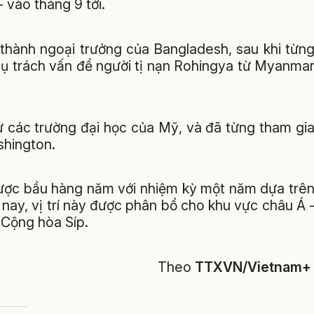
vào tháng 9 tới.
thành ngoại trưởng của Bangladesh, sau khi từn
hụ trách vấn đề người tị nạn Rohingya từ Myanma
ừ các trường đại học của Mỹ, và đã từng tham gi
shington.
được bầu hàng năm với nhiệm kỳ một năm dựa trê
 nay, vị trí này được phân bổ cho khu vực châu Á 
 Cộng hòa Síp.
Theo
TTXVN/Vietnam