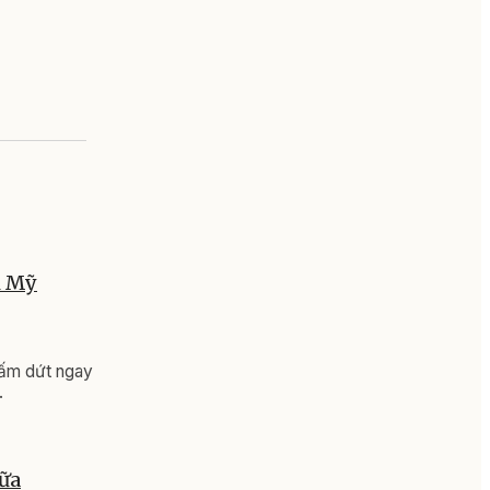
i Mỹ
chấm dứt ngay
.
iữa