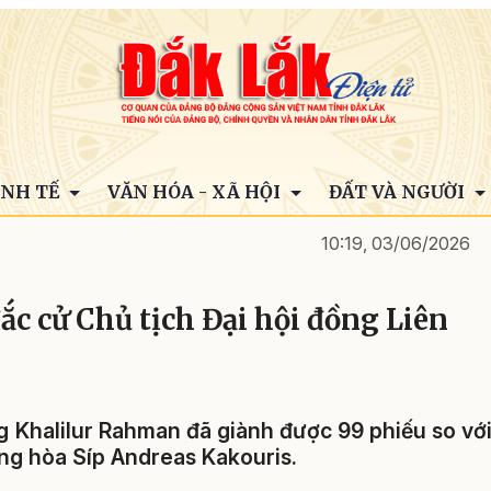
INH TẾ
VĂN HÓA - XÃ HỘI
ĐẤT VÀ NGƯỜI
10:19, 03/06/2026
c cử Chủ tịch Đại hội đồng Liên
g Khalilur Rahman đã giành được 99 phiếu so vớ
ng hòa Síp Andreas Kakouris.