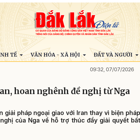
INH TẾ
VĂN HÓA - XÃ HỘI
ĐẤT VÀ NGƯỜI
09:32, 07/07/2026
ran, hoan nghênh đề nghị từ Nga
giải pháp ngoại giao với Iran thay vì biện phá
ghị của Nga về hỗ trợ thúc đẩy giải quyết bấ