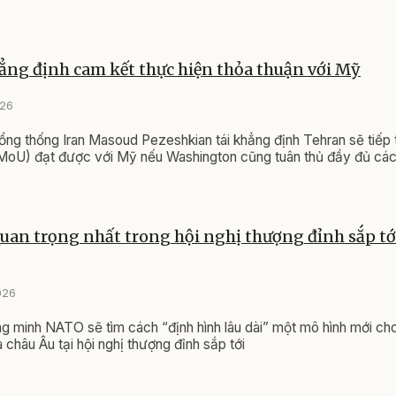
hẳng định cam kết thực hiện thỏa thuận với Mỹ
026
ng thống Iran Masoud Pezeshkian tái khẳng định Tehran sẽ tiếp 
(MoU) đạt được với Mỹ nếu Washington cũng tuân thủ đầy đủ cá
uan trọng nhất trong hội nghị thượng đỉnh sắp t
026
 minh NATO sẽ tìm cách “định hình lâu dài” một mô hình mới ch
 châu Âu tại hội nghị thượng đỉnh sắp tới