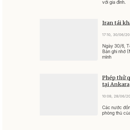
với gia đình.
Iran tái k
17:10, 30/06/2
Ngày 30/6, Tổ
Bản ghi nhớ 
mình
Phép thử q
tại Ankara
10:08, 28/06/2
Các nước đồng
phòng thủ của