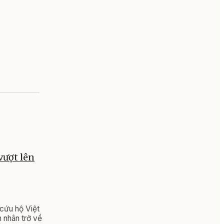
vượt lên
 cứu hộ Việt
n nhân trở về