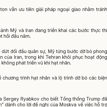
on vẫn ưu tiên giải pháp ngoại giao nhằm trán
cảnh Mỹ và Iran đang triển khai các bước thực th
t hồi đầu năm.
ấm dứt đối đầu quân sự, Mỹ từng bước dỡ bỏ phon
ển của Iran, trong khi Tehran khôi phục hoạt độn
không phát triển vũ khí hạt nhân.
 chương trình hạt nhân và lộ trình dỡ bỏ các biệ
a Sergey Ryabkov cho biết Tổng thống Trump đ
m” dành cho lời đề nghị của Moskva về việc hỗ tr