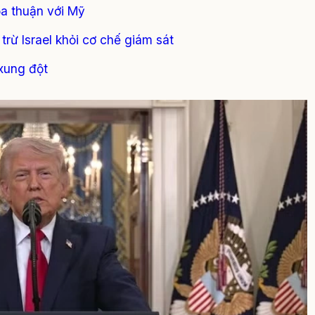
ỏa thuận với Mỹ
 trừ Israel khỏi cơ chế giám sát
 xung đột