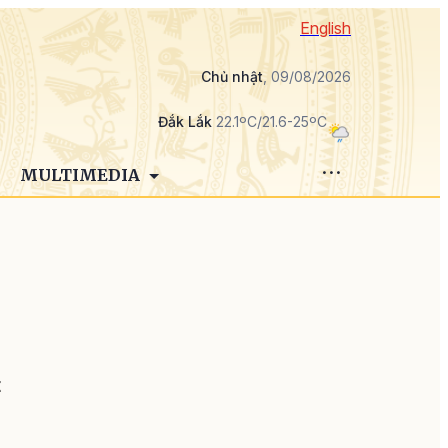
English
Chủ nhật
, 09/08/2026
Đắk Lắk
22.1ºC/21.6-25ºC
MULTIMEDIA
p
t