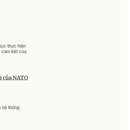
tục thực hiện
c cam kết của
ới của NATO
o hệ thống