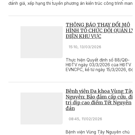
đánh giá, xếp hạng thi tuyển phương án kiến trúc công trình mang
tính biểu tượng “Hòa bình và phát triển” tại khu vực Quảng trường
10 Tháng 3, phường Buôn Ma Thuột, tỉnh Đắk Lắk
THÔNG BÁO THAY ĐỔI MÔ
HÌNH TỔ CHỨC ĐỘI QUẢN LÝ
ĐIỆN KHU VỰC
15:10, 13/03/2026
Thực hiện Quyết định số 88/QĐ-
HĐTV ngày 03/3/2026 của HĐTV
EVNCPC, kể từ ngày 15/3/2026, Đội
Quản lý điện khu vực đổi tên thành
Điện lực khu vực thuộc Công ty Điệ
lực Đắk Lắk, với chức năng, nhiệm 
không thay đổi, cụ thể:
Bệnh viện Đa khoa Vùng Tây
Nguyên: Bảo đảm cấp cứu, đi
trị dịp cao điểm Tết Nguyên
đán
08:45, 11/02/2026
Bệnh viện Vùng Tây Nguyên chủ