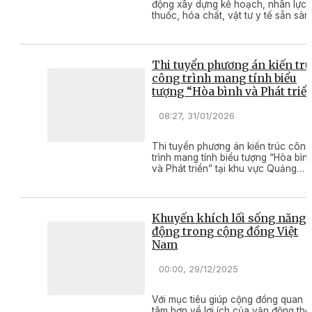
động xây dựng kế hoạch, nhân lực,
thuốc, hóa chất, vật tư y tế sẵn sàn
cấp cứu bệnh nhân
Thi tuyển phương án kiến tr
công trình mang tính biểu
tượng “Hòa bình và Phát triể
08:27, 31/01/2026
Thi tuyển phương án kiến trúc công
trình mang tính biểu tượng “Hòa bìn
và Phát triển” tại khu vực Quảng
trường 10 tháng 3, phường Buôn Ma
Thuột, tỉnh Đắk Lắk.
Khuyến khích lối sống năng
động trong cộng đồng Việt
Nam
00:00, 29/12/2025
Với mục tiêu giúp cộng đồng quan
tâm hơn về lợi ích của vận động thể