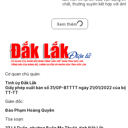
chất, thường xuyên kết hợp với dinh
dưỡng cân bằng đối với sức khỏe
tổng thể và hạnh phúc, Herbalife Vi
Nam phối hợp với Ủy ban Olympic
Việt Nam (VOC) thực hiện Chương
Xem thêm
trình Toàn dân tập luyện thể dục th
thao.
Cơ quan chủ quản:
Tỉnh ủy Đắk Lắk
Giấy phép xuất bản số 31/GP-BTTTT ngày 21/01/2022 của bộ
TT-TT
Giám đốc:
Đào Phạm Hoàng Quyên
Tòa soạn:
23 Lê Duẩn, phường Buôn Ma Thuột, tỉnh Đắk Lắk