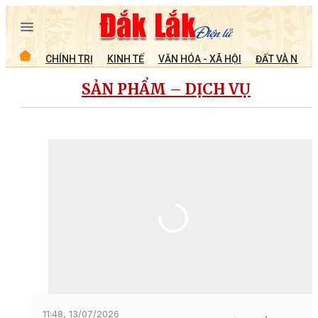
CHÍNH TRỊ
KINH TẾ
VĂN HÓA - XÃ HỘI
ĐẤT VÀ NGƯỜ
SẢN PHẨM – DỊCH VỤ
11:48, 13/07/2026