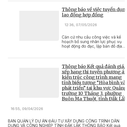
triển quỹ đất tỉnh thông báo Kế
hoạch tiếp nhận vào viên chức nă
Thông báo về việc tuyển dụn
2026, cụ thể như sau:
lao động hợp đồng
12:36, 07/05/2026
Căn cứ nhu cầu công việc và kế
hoạch bổ sung nhân lực phục vụ
hoạt động đo đạc, lập bản đồ địa
chính và giải quyết hồ sơ đất đai, V
phòng Đăng ký đất đai tỉnh Đắk Lắk
thông báo tuyển dụng lao động hợp
đồng, cụ thể như sau:
Thông báo Kết quả đánh giá,
xếp hạng thi tuyển phương á
kiến trúc công trình mang
tính biểu tượng “Hòa bình và
phát triển” tại khu vực Quảng
trường 10 Tháng 3, phường
Buôn Ma Thuột, tỉnh Đắk Lắk
16:55, 09/04/2026
BAN QUẢN LÝ DỰ ÁN ĐẦU TƯ XÂY DỰNG CÔNG TRÌNH DÂN
DỤNG VÀ CÔNG NGHIỆP TỈNH ĐẮK LẮK THÔNG BÁO Kết quả