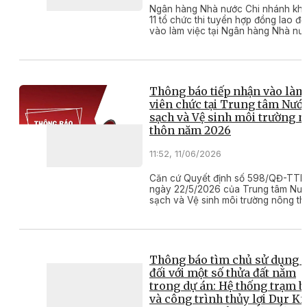
Ngân hàng Nhà nước Chi nhánh kh
11 tổ chức thi tuyển hợp đồng lao đ
vào làm việc tại Ngân hàng Nhà nư
Chi nhánh khu vực 11 năm 2026
​​​​​​​Thông báo tiếp nhận vào làm
viên chức tại Trung tâm Nướ
sạch và Vệ sinh môi trường 
thôn năm 2026
11:52, 11/06/2026
Căn cứ Quyết định số 598/QĐ-TTN
ngày 22/5/2026 của Trung tâm Nư
sạch và Vệ sinh môi trường nông t
về việc ban hành Kế hoạch tiếp nh
vào làm viên chức năm 2026. Trun
Nước sạch và Vệ sinh môi trường n
thôn trực thuộc Sở Nông nghiệp và
trường tỉnh Đắk Lắk thông báo kế h
Thông báo tìm chủ sử dụng đ
tiếp nhận vào làm viên chức năm 2
đối với một số thửa đất nằm
cụ thể như sau:
trong dự án: Hệ thống trạm 
và công trình thủy lợi Dur K