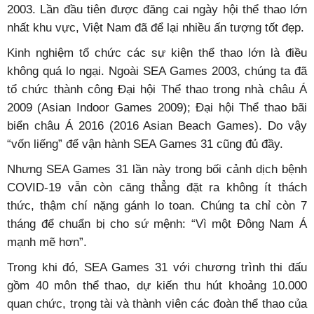
2003. Lần đầu tiên được đăng cai ngày hội thể thao lớn
nhất khu vực, Việt Nam đã để lại nhiều ấn tượng tốt đẹp.
Kinh nghiệm tổ chức các sự kiện thể thao lớn là điều
không quá lo ngại. Ngoài SEA Games 2003, chúng ta đã
tổ chức thành công Đại hội Thể thao trong nhà châu Á
2009 (Asian Indoor Games 2009); Đại hội Thể thao bãi
biển châu Á 2016 (2016 Asian Beach Games). Do vậy
“vốn liếng” để vận hành SEA Games 31 cũng đủ đầy.
Nhưng SEA Games 31 lần này trong bối cảnh dịch bệnh
COVID-19 vẫn còn căng thẳng đặt ra không ít thách
thức, thậm chí nặng gánh lo toan. Chúng ta chỉ còn 7
tháng để chuẩn bị cho sứ mệnh: “Vì một Đông Nam Á
mạnh mẽ hơn”.
Trong khi đó, SEA Games 31 với chương trình thi đấu
gồm 40 môn thể thao, dự kiến thu hút khoảng 10.000
quan chức, trọng tài và thành viên các đoàn thể thao của