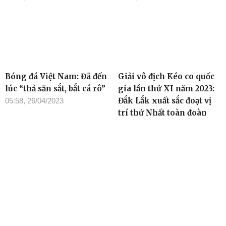
Bóng đá Việt Nam: Đã đến
Giải vô địch Kéo co quốc
lúc “thả săn sắt, bắt cá rô”
gia lần thứ XI năm 2023:
Đắk Lắk xuất sắc đoạt vị
05:58, 26/04/2023
trí thứ Nhất toàn đoàn
12:28, 24/04/2023
TIN ĐỌC NHIỀU
Cơ quan chủ quản: Tỉnh ủy Đắk Lắk
Giấy phép xuất bản số 31/GP-BTTTT ngày 21/01/2022 của Bộ
TT-TT
Giám đốc: Đào Phạm Hoàng Quyên
Tòa soạn: 23 Lê Duẩn, Phường Buôn Ma Thuột, tỉnh Đắk Lắk