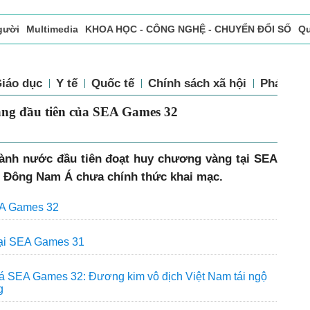
gười
Multimedia
KHOA HỌC - CÔNG NGHỆ - CHUYỂN ĐỔI SỐ
Qu
ọc báo in
Tòa soạn - Bạn đọc
Vấn Đề Bạn Đọc Quan Tâm
iáo dục
Y tế
Quốc tế
Chính sách xã hội
Pháp luậ
àng đầu tiên của SEA Games 32
hành nước đầu tiên đoạt huy chương vàng tại SEA
o Đông Nam Á chưa chính thức khai mạc.
EA Games 32
tại SEA Games 31
á SEA Games 32: Đương kim vô địch Việt Nam tái ngộ
g