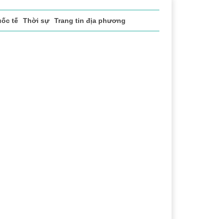
ốc tế
Thời sự
Trang tin địa phương
t
Chuyển đổi số
Thể thao
Văn hóa