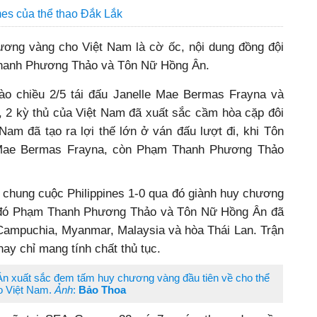
s của thể thao Đắk Lắk
ơng vàng cho Việt Nam là cờ ốc, nội dung đồng đội
hanh Phương Thảo và Tôn Nữ Hồng Ân.
vào chiều 2/5 tái đấu Janelle Mae Bermas Frayna và
, 2 kỳ thủ của Việt Nam đã xuất sắc cầm hòa cặp đôi
Nam đã tạo ra lợi thế lớn ở ván đấu lượt đi, khi Tôn
 Mae Bermas Frayna, còn Phạm Thanh Phương Thảo
 chung cuộc Philippines 1-0 qua đó giành huy chương
 đó Phạm Thanh Phương Thảo và Tôn Nữ Hồng Ân đã
 Campuchia, Myanmar, Malaysia và hòa Thái Lan. Trận
ay chỉ mang tính chất thủ tục.
Ân xuất sắc đem tấm huy chương vàng đầu tiên về cho thể
o Việt Nam.
Ảnh
:
Bảo Thoa