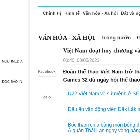
Chính trị
Kinh tế
Văn hóa - Xã hội
Đất và n
Doanh nghiệp giới thiệu
Phóng sự - Ký sự
Đ
VĂN HÓA - XÃ HỘI
Trong nước
G
Việt Nam đoạt huy chương v
Zalo
09:49, 03/05/2023
MULTIMEDIA
Đoàn thể thao Việt Nam trở t
Facebook
Games 32 dù ngày hội thể tha
ĐỌC BÁO IN
U22 Việt Nam và sứ mệnh ở S
Zalo
Dấu ấn vận động viên Đắk Lắk 
Bốc thăm chia bảng môn bóng đ
Á quân Thái Lan ngay vòng bản