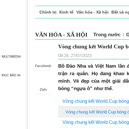
Chính trị
Kinh tế
Văn hóa - Xã hội
Đất và n
Doanh nghiệp giới thiệu
Phóng sự - Ký sự
Đ
VĂN HÓA - XÃ HỘI
Trong nước
Vòng chung kết World Cu
Zalo
08:26, 27/07/2023
MULTIMEDIA
Bồ Đào Nha và Việt Nam lần đ
Facebook
trận ra quân. Họ đang khao 
ĐỌC BÁO IN
mình. Vẻ đẹp của một giải đ
bóng “ngựa ô” như thế.
Zalo
Vòng chung kết World Cup bóng 
Vòng chung kết World Cup bóng đ
Vòng chung kết World Cup bóng 