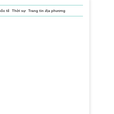
ốc tế
Thời sự
Trang tin địa phương
uật
Chuyển đổi số
Thể thao
Văn hóa