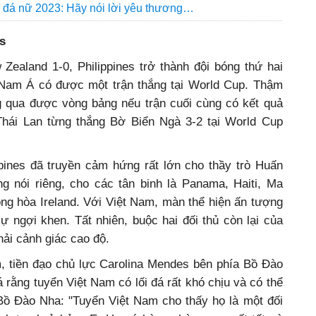
 đá nữ 2023: Hãy nói lời yêu thương…
s
Zealand 1-0, Philippines trở thành đội bóng thứ hai
 Nam Á có được một trận thắng tại World Cup. Thậm
ng qua được vòng bảng nếu trận cuối cùng có kết quả
Thái Lan từng thắng Bờ Biển Ngà 3-2 tại World Cup
ppines đã truyền cảm hứng rất lớn cho thầy trò Huấn
 nói riêng, cho các tân binh là Panama, Haiti, Ma
g hòa Ireland. Với Việt Nam, màn thể hiện ấn tượng
 ngợi khen. Tất nhiên, buộc hai đối thủ còn lại của
ải cảnh giác cao độ.
, tiền đạo chủ lực Carolina Mendes bên phía Bồ Đào
á rằng tuyển Việt Nam có lối đá rất khó chịu và có thể
Bồ Đào Nha: "Tuyển Việt Nam cho thấy họ là một đối