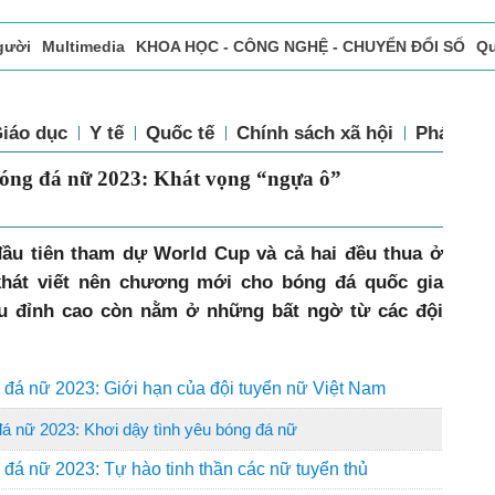
gười
Multimedia
KHOA HỌC - CÔNG NGHỆ - CHUYỂN ĐỔI SỐ
Qu
ọc báo in
Tòa soạn - Bạn đọc
Vấn Đề Bạn Đọc Quan Tâm
Giáo dục
Y tế
Quốc tế
Chính sách xã hội
Pháp l
p bóng đá nữ 2023: Khát vọng “ngựa ô”
ầu tiên tham dự World Cup và cả hai đều thua ở
khát viết nên chương mới cho bóng đá quốc gia
ấu đỉnh cao còn nằm ở những bất ngờ từ các đội
đá nữ 2023: Giới hạn của đội tuyển nữ Việt Nam
á nữ 2023: Khơi dậy tình yêu bóng đá nữ
đá nữ 2023: Tự hào tinh thần các nữ tuyển thủ