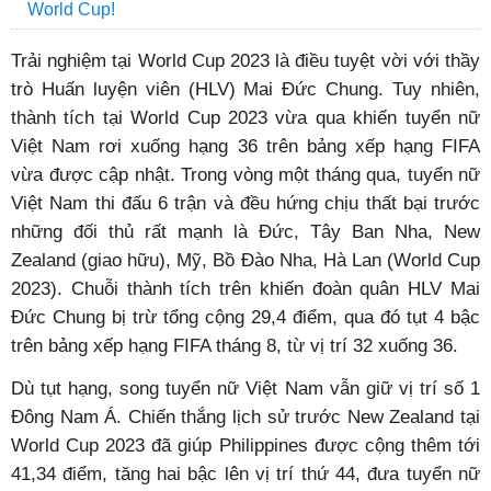
World Cup!
T
rải nghiệm tại World Cup 2023 là điều tuyệt vời với thầy
trò Huấn luyện viên (HLV) Mai Đức Chung. Tuy nhiên,
thành tích tại World Cup 2023 vừa qua khiến tuyển nữ
Việt Nam rơi xuống hạng 36 trên bảng xếp hạng FIFA
vừa được cập nhật. Trong vòng một tháng qua, tuyển nữ
Việt Nam thi đấu 6 trận và đều hứng chịu thất bại trước
những đối thủ rất mạnh là Đức, Tây Ban Nha, New
Zealand (giao hữu), Mỹ, Bồ Đào Nha, Hà Lan (World Cup
2023). Chuỗi thành tích trên khiến đoàn quân HLV Mai
Đức Chung bị trừ tổng cộng 29,4 điểm, qua đó tụt 4 bậc
trên bảng xếp hạng FIFA tháng 8, từ vị trí 32 xuống 36.
Dù tụt hạng, song tuyển nữ Việt Nam vẫn giữ vị trí số 1
Đông Nam Á. Chiến thắng lịch sử trước New Zealand tại
World Cup 2023 đã giúp Philippines được cộng thêm tới
41,34 điểm, tăng hai bậc lên vị trí thứ 44, đưa tuyển nữ