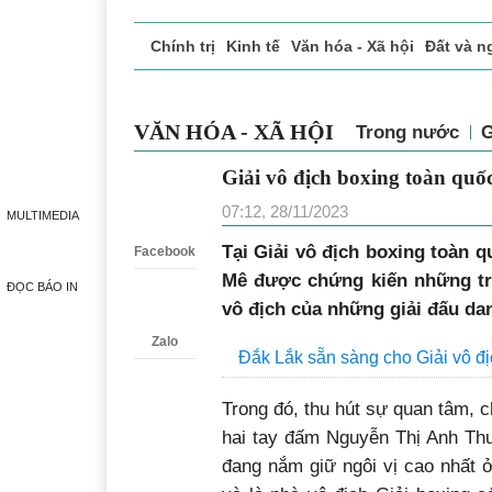
Chính trị
Kinh tế
Văn hóa - Xã hội
Đất và n
Doanh nghiệp giới thiệu
Phóng sự - Ký sự
Đ
VĂN HÓA - XÃ HỘI
Trong nước
Giải vô địch boxing toà
Zalo
vô địch
MULTIMEDIA
07:12, 28/11/2023
Facebook
Tại Giải vô địch boxing toàn q
ĐỌC BÁO IN
Mê được chứng kiến những tr
vô địch của những giải đấu dan
Zalo
Đắk Lắk sẵn sàng cho Giải vô đ
Trong đó, thu hút sự quan tâm, c
hai tay đấm Nguyễn Thị Anh Th