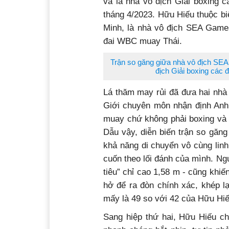
đang nắm giữ ngôi vị cao nhất ở
và là nhà vô địch Giải boxing 
tháng 4/2023. Hữu Hiếu thuộc bi
Minh, là nhà vô địch SEA Game
đai WBC muay Thái.
Trận so găng giữa nhà vô địch S
địch Giải boxing các
Lá thăm may rủi đã đưa hai nhà 
Giới chuyên môn nhận định Anh 
muay chứ không phải boxing và đ
Dẫu vậy, diễn biến trận so găng
khả năng di chuyển vô cùng lin
cuốn theo lối đánh của mình. Ngư
tiêu” chỉ cao 1,58 m - cũng khi
hở để ra đòn chính xác, khép lạ
mấy là 49 so với 42 của Hữu Hiế