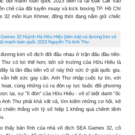
 hạng cân 45 kg tại Đại hội Thể thao toàn quốc 2022
các đội mạnh toàn quốc 2023 diễn ra tại Đắk Lắk vào
ên chế của đội tuyển muay và kick boxing TP. Hồ Chí
s 32 môn Kun Khmer, đồng thời đang nắm giữ chiếc
EA Games 32 Huỳnh Hà Hữu Hiếu
(bên trái)
và đương kim vô
 đội mạnh toàn quốc 2023 Nguyễn Thị Anh Thư.
đương kim vô địch đối đầu nhau ở trận đấu đầu tiên.
Thư có lợi thế hơn, bởi sở trường của Hữu Hiếu là
ây là lần đầu tiên võ sĩ này thử sức ở giải quốc gia.
 vẫn hết sức gay cấn. Anh Thư nhập cuộc tự tin, với
h hoạt, cùng những cú ra đòn uy lực buộc đối phương
ợc lại, sự "lì đòn" của Hữu Hiếu - võ sĩ biệt danh “ốc
ến Anh Thư phải khá vất vả, tìm kiếm những cơ hội, kẽ
i chiến thắng với tỷ số hiệp 1 không quá chênh lệnh
u.