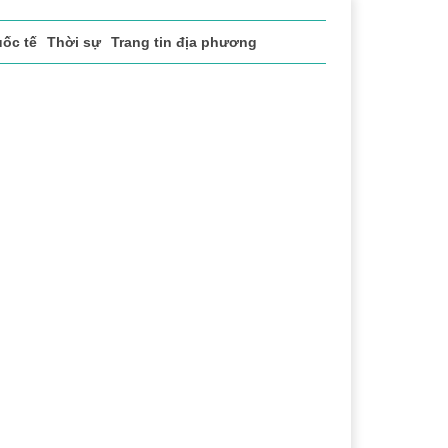
ốc tế
Thời sự
Trang tin địa phương
uật
Chuyển đổi số
Thể thao
Văn hóa