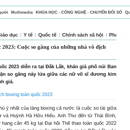
gười
Multimedia
KHOA HỌC - CÔNG NGHỆ - CHUYỂN ĐỔI SỐ
Qu
ọc báo in
Tòa soạn - Bạn đọc
Vấn Đề Bạn Đọc Quan Tâm
Giáo dục
Y tế
Quốc tế
Chính sách xã hội
Pháp l
n quốc 2023: Cuộc so găng của những nhà
uốc 2023 diễn ra tại Đắk Lắk, khán giả phố núi Ban
ận so găng nảy lửa giữa các nữ võ sĩ đương kim
h giá.
ịch boxing toàn quốc 2023
hú ý nhất của làng boxing cả nước là cuộc so tài giữa
ư và Huỳnh Hà Hữu Hiếu. Anh Thư đến từ Thái Bình,