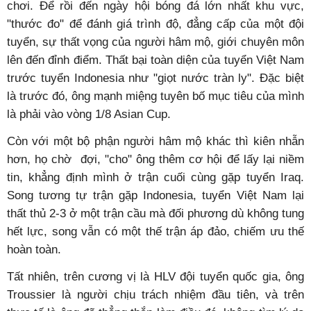
chơi. Để rồi đến ngày hội bóng đá lớn nhất khu vực,
"thước đo" để đánh giá trình độ, đẳng cấp của một đội
tuyển, sự thất vọng của người hâm mộ, giới chuyên môn
lên đến đỉnh điểm. Thất bại toàn diện của tuyển Việt Nam
trước tuyển Indonesia như "giọt nước tràn ly". Đặc biệt
là trước đó, ông mạnh miệng tuyên bố mục tiêu của mình
là phải vào vòng 1/8 Asian Cup.
Còn với một bộ phận người hâm mộ khác thì kiên nhẫn
hơn, họ chờ đợi, "cho" ông thêm cơ hội để lấy lại niềm
tin, khẳng định mình ở trận cuối cùng gặp tuyển Iraq.
Song tương tự trận gặp Indonesia, tuyển Việt Nam lại
thất thủ 2-3 ở một trận cầu mà đối phương dù không tung
hết lực, song vẫn có một thế trận áp đảo, chiếm ưu thế
hoàn toàn.
Tất nhiên, trên cương vị là HLV đội tuyển quốc gia, ông
Troussier là người chịu trách nhiệm đầu tiên, và trên