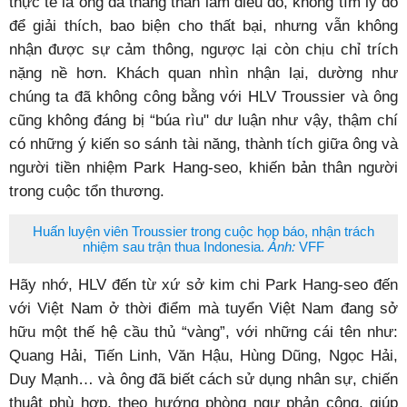
thực tế là ông đã thẳng thắn làm điều đó, không tìm lý do
để giải thích, bao biện cho thất bại, nhưng vẫn không
nhận được sự cảm thông, ngược lại còn chịu chỉ trích
nặng nề hơn. Khách quan nhìn nhận lại, dường như
chúng ta đã không công bằng với HLV Troussier và ông
cũng không đáng bị “búa rìu" dư luận như vậy, thậm chí
có những ý kiến so sánh tài năng, thành tích giữa ông và
người tiền nhiệm Park Hang-seo, khiến bản thân người
trong cuộc tổn thương.
Huấn luyện viên Troussier trong cuộc họp báo, nhận trách
nhiệm sau trận thua Indonesia.
Ảnh:
VFF
Hãy nhớ, HLV đến từ xứ sở kim chi Park Hang-seo đến
với Việt Nam ở thời điểm mà tuyển Việt Nam đang sở
hữu một thế hệ cầu thủ “vàng”, với những cái tên như:
Quang Hải, Tiến Linh, Văn Hậu, Hùng Dũng, Ngọc Hải,
Duy Mạnh… và ông đã biết cách sử dụng nhân sự, chiến
thuật phù hợp, theo hướng phòng ngự phản công, giúp