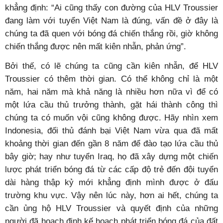
khẳng định: “Ai cũng thấy con đường của HLV Troussier
đang làm với tuyển Việt Nam là đúng, vấn đề ở đây là
chúng ta đã quen với bóng đá chiến thắng rồi, giờ không
chiến thắng được nên mất kiên nhẫn, phản ứng”.
Bởi thế, có lẽ chúng ta cũng cần kiên nhẫn, để HLV
Troussier có thêm thời gian. Có thể không chỉ là một
năm, hai năm mà khả năng là nhiều hơn nữa vì để có
một lứa cầu thủ trưởng thành, gặt hái thành công thì
chúng ta có muốn vội cũng không được. Hãy nhìn xem
Indonesia, đối thủ đánh bại Việt Nam vừa qua đã mất
khoảng thời gian đến gần 8 năm để đào tạo lứa cầu thủ
bây giờ; hay như tuyển Iraq, họ đã xây dựng một chiến
lược phát triển bóng đá từ các cấp độ trẻ đến đội tuyển
dài hàng thập kỷ mới khẳng định mình được ở đấu
trường khu vực. Vậy nên lúc này, hơn ai hết, chúng ta
cần ủng hộ HLV Troussier và quyết định của những
người đã hoạch định kế hoạch phát triển bóng đá của đất