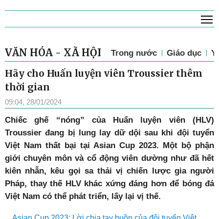
T
VĂN HÓA - XÃ HỘI
Trong nước
Giáo dục
Y 
Hãy cho Huấn luyện viên Troussier thêm
thời gian
09:04, 28/01/2024
C
hiếc ghế “nóng” của Huấn luyện viên (HLV)
Troussier đang bị lung lay dữ dội sau khi đội tuyển
Việt Nam thất bại tại Asian Cup 2023. Một bộ phận
giới chuyên môn và cổ động viên dường như đã hết
kiên nhẫn, kêu gọi sa thải vị chiến lược gia người
Pháp, thay thế HLV khác xứng đáng hơn để bóng đá
Việt Nam có thể phát triển, lấy lại vị thế.
Asian Cup 2023: Lời chia tay buồn của đội tuyển Việt