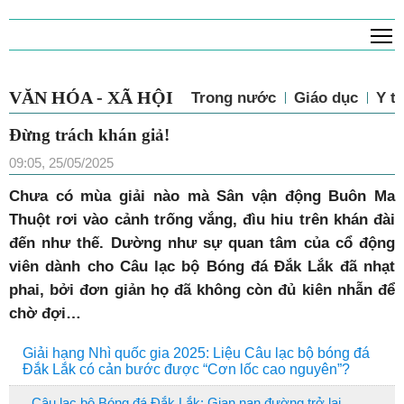
T
VĂN HÓA - XÃ HỘI
Trong nước
Giáo dục
Y tế
Đừng trách khán giả!
09:05, 25/05/2025
C
hưa có mùa giải nào mà Sân vận động Buôn Ma
Thuột rơi vào cảnh trống vắng, đìu hiu trên khán đài
đến như thế. Dường như sự quan tâm của cổ động
viên dành cho Câu lạc bộ Bóng đá Đắk Lắk đã nhạt
phai, bởi đơn giản họ đã không còn đủ kiên nhẫn để
chờ đợi…
Giải hạng Nhì quốc gia 2025: Liệu Câu lạc bộ bóng đá
Đắk Lắk có cản bước được “Cơn lốc cao nguyên”?
Câu lạc bộ Bóng đá Đắk Lắk: Gian nan đường trở lại