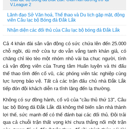
V.League 2
Lãnh đạo Sở Văn hoá, Thể thao và Du lịch gặp mặt, động
viên Câu lạc bộ Bóng đá Đắk Lắk
Nhận diện các đối thủ của Câu lạc bộ bóng đá Đắk Lắk
Cả 4 khán đài sân vận động có sức chứa lên đến 25.000
chỗ ngồi, dù mở cửa tự do vẫn vắng tanh khán giả, có
chăng chỉ lèo tèo một nhóm nhỏ vài ba chục người, tính
cả vận động viên của Trung tâm Huấn luyện và thi đấu
thể thao tỉnh đến cổ vũ, các phóng viên tác nghiệp cùng
lực lượng bảo vệ. Tất cả các trận đấu chủ nhà Đắk Lắk
tiếp đón đội khách diễn ra tĩnh lặng đến lạ thường.
Không có sự đồng hành, cổ vũ của “cầu thủ thứ 13”, Câu
lạc bộ Bóng đá Đắk Lắk đã không thể biến sân nhà thành
lợi thế, sức mạnh để có thể đánh bại các đối thủ. Đội trải
qua cả chuỗi trận thất vọng khi chưa thắng nổi một trận